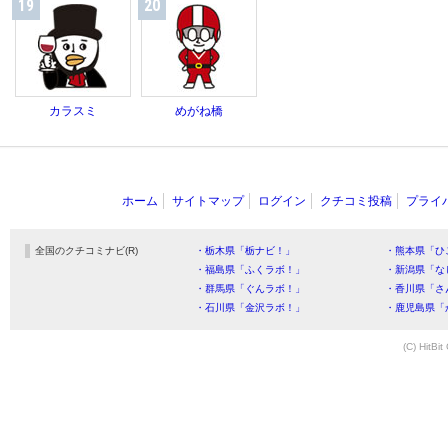
19
20
カラスミ
めがね橋
ホーム
サイトマップ
ログイン
クチコミ投稿
プライ
全国のクチコミナビ(R)
・栃木県「栃ナビ！」
・熊本県「ひ
・福島県「ふくラボ！」
・新潟県「な
・群馬県「ぐんラボ！」
・香川県「さ
・石川県「金沢ラボ！」
・鹿児島県「
(C) HitBit