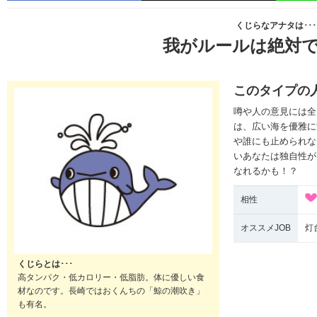
くじらなアナタは･･･
我がルールは絶対
このタイプの
噂や人の意見には全
は、広い海を優雅に
や誰にも止められな
いあなたは独自性が
なれるかも！？
相性
オススメJOB
灯
くじらとは･･･
高タンパク・低カロリー・低脂肪。体に優しい食
材なのです。長崎ではおくんちの「鯨の潮吹き」
も有名。