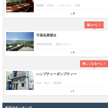
長崎駅・大波止
レストラン・洋食
8
遊ぶべし！
弓張岳展望台
佐世保市街地
観光スポット
6
美しくなるべし！
ハンプティーダンプティー
住吉・浜口
美容室
1
本日のランキング