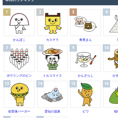
1
2
3
4
かんぼこ
カステラ
角煮まん
7
8
9
10
ボウリングのピン
トルコライス
かんざらし
か
13
14
15
16
佐世保バーガー
雲仙の温泉
ビワ
稲