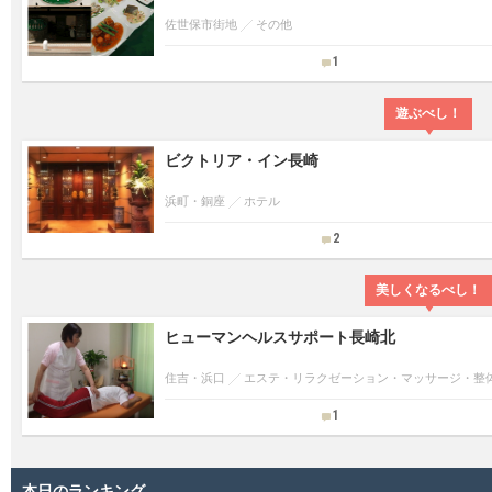
佐世保市街地
その他
1
遊ぶべし！
ビクトリア・イン長崎
浜町・銅座
ホテル
2
美しくなるべし！
ヒューマンヘルスサポート長崎北
住吉・浜口
エステ・リラクゼーション・マッサージ・整
1
本日のランキング