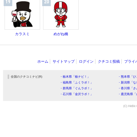
19
20
カラスミ
めがね橋
ホーム
サイトマップ
ログイン
クチコミ投稿
プライ
全国のクチコミナビ(R)
・栃木県「栃ナビ！」
・熊本県「ひ
・福島県「ふくラボ！」
・新潟県「な
・群馬県「ぐんラボ！」
・香川県「さ
・石川県「金沢ラボ！」
・鹿児島県「
(C) HitBit