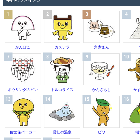
1
2
3
4
かんぼこ
カステラ
角煮まん
7
8
9
10
ボウリングのピン
トルコライス
かんざらし
か
13
14
15
16
佐世保バーガー
雲仙の温泉
ビワ
稲