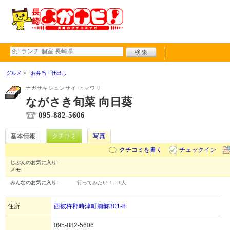
グルメ
お弁当・仕出し
ナガサキシュンサイ ヒマワリ
ながさき旬菜 向日葵
095-882-5606
基本情報
クチコミ
写真
クチコミを書く
チェックイン
じぶんのお気に入り:
メモ:
みんなのお気に入り:
行ってみたい！…
1人
住所
西彼杵郡時津町浦郷301-8
095-882-5606