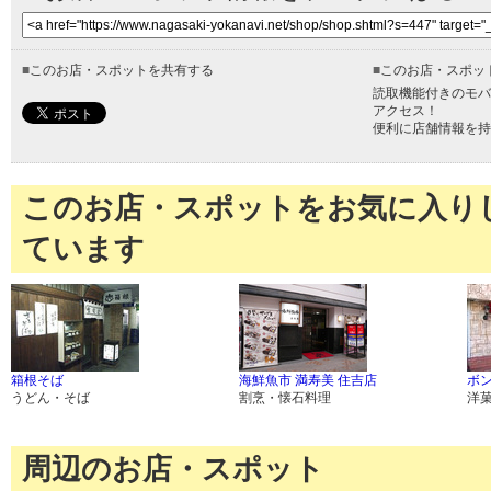
■
このお店・スポットを共有する
■
このお店・スポッ
読取機能付きのモバ
アクセス！
便利に店舗情報を持
このお店・スポットをお気に入り
ています
箱根そば
海鮮魚市 満寿美 住吉店
ボ
うどん・そば
割烹・懐石料理
洋
周辺のお店・スポット