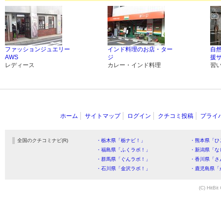
ファッションジュエリー
インド料理のお店・ター
自
AWS
ジ
援サ
レディース
カレー・インド料理
習
ホーム
サイトマップ
ログイン
クチコミ投稿
プライ
全国のクチコミナビ(R)
・栃木県「栃ナビ！」
・熊本県「ひ
・福島県「ふくラボ！」
・新潟県「な
・群馬県「ぐんラボ！」
・香川県「さ
・石川県「金沢ラボ！」
・鹿児島県「
(C) HitBit