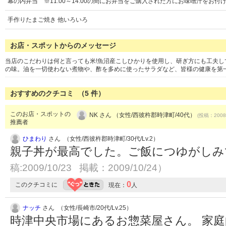
幕の内弁当 ※11:00～14:00の間にお弁当をご購入された方にお味噌汁をお付
手作りたまご焼き 他いろいろ
お店・スポットからのメッセージ
当店のこだわりは何と言っても米!魚沼産こしひかりを使用し、研ぎ方にも工夫
の味。油を一切使わない煮物や、酢を多めに使ったサラダなど、皆様の健康を第
おすすめのクチコミ （
5
件）
このお店・スポットの
NK さん （女性/西彼杵郡時津町/40代）
(投稿：2008/
推薦者
ひまわり
さん （女性/西彼杵郡時津町/30代/Lv.2）
親子丼が最高でした。ご飯につゆがし
稿:2009/10/23 掲載：2009/10/24）
0
このクチコミに
現在：
人
ナッチ
さん （女性/長崎市/20代/Lv.25）
時津中央市場にあるお惣菜屋さん。 家