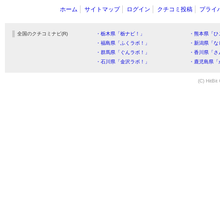
ホーム
サイトマップ
ログイン
クチコミ投稿
プライ
全国のクチコミナビ(R)
・栃木県「栃ナビ！」
・熊本県「ひ
・福島県「ふくラボ！」
・新潟県「な
・群馬県「ぐんラボ！」
・香川県「さ
・石川県「金沢ラボ！」
・鹿児島県「
(C) HitBit