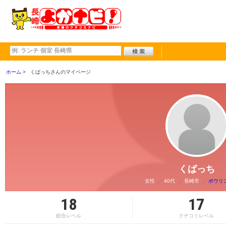
ホーム
くばっちさんのマイページ
くばっち
女性
40代
長崎市
ボウリ
18
17
総合レベル
クチコミレベル