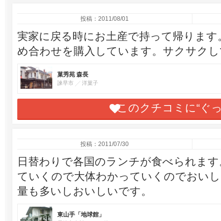
投稿：2011/08/01
実家に戻る時にお土産で持って帰ります
め合わせを購入しています。サクサクし
菓秀苑 森長
諫早市
洋菓子
このクチコミに“ぐ
投稿：2011/07/30
日替わりで各国のランチが食べられます
ていくので大体わかっていくのでおいしい
量も多いしおいしいです。
東山手「地球館」