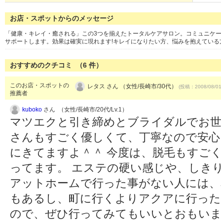
お店・スポットからのメッセージ
「健康・キレイ・癒される」この3つを揃えたトータルケアサロン。コミュニケ
サポートします。効果は確実に現れます!キレイになりたい方、悩みを抱えている
おすすめのクチコミ （
6
件）
このお店・スポットの
レタス さん （女性/長崎市/30代）
(投稿：2008/08/0
推薦者
kuboko
さん （女性/長崎市/20代/Lv.1）
マツエクと引き締めとブライダルでお世
さんもすごく優しくて、丁寧なので安心
にきてますよ＾＾ 今度は、脱毛もすご
ってます。 エステの硬い感じや、しき
アットホームで行った事がない人には、本
もあるし、町に行くよりアクアに行った
ので、ぜひ行ってみてもいいとおもい