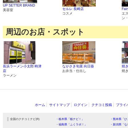
UP SETTER BRAND
セルレ 長崎店
Fair
美容室
コスメ
エ
ン
周辺のお店・スポット
長浜ラーメン小太郎 時津
ながさき旬菜 向日葵
焼
店
お弁当・仕出し
焼
ラーメン
ホーム
サイトマップ
ログイン
クチコミ投稿
プライ
全国のクチコミナビ(R)
・栃木県「栃ナビ！」
・熊本県「ひ
・福島県「ふくラボ！」
・新潟県「な