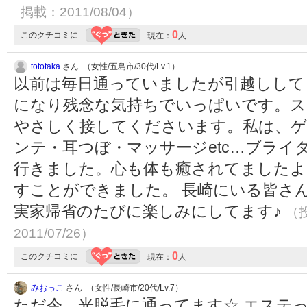
掲載：2011/08/04）
0
このクチコミに
現在：
人
tototaka
さん （女性/五島市/30代/Lv.1）
以前は毎日通っていましたが引越しして
になり残念な気持ちでいっぱいです。ス
やさしく接してくださいます。私は、ゲ
ンテ・耳つぼ・マッサージetc…ブライ
行きました。心も体も癒されてましたよ
すことができました。 長崎にいる皆さん
実家帰省のたびに楽しみにしてます♪
（投
2011/07/26）
0
このクチコミに
現在：
人
みおっこ
さん （女性/長崎市/20代/Lv.7）
ただ今 光脱毛に通ってます☆ エステ