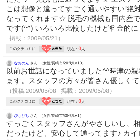
こは想像と違ってすごく通いやすい!絶
なってくれます☆ 脱毛の機械も国内産
です(^^) いろいろ比較したけど料金的に
掲載：2009/05/21）
0
このクチコミに
現在：
人
なおのん
さん （女性/長崎市/20代/Lv.10）
以前お世話になっていました^^時津の
ます。スタッフの方々が皆さん優しくて
（投稿:2009/05/08 掲載：2009/05/08）
0
このクチコミに
現在：
人
ぴちぴち
さん （女性/長崎市/30代/Lv.1）
すっごくスタッフさんがやさしいし、
だったけど、安心して通ってます♪ カ