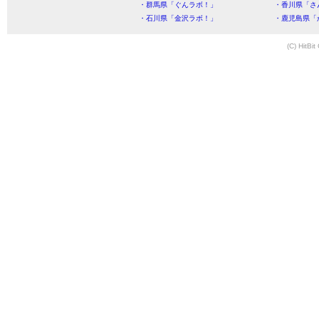
・群馬県「ぐんラボ！」
・香川県「さ
・石川県「金沢ラボ！」
・鹿児島県「
(C) HitBit