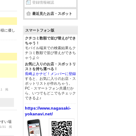
登録情報確認
最近見たお店・スポット
客様に優し
スマートフォン版
クチコミ数順で並び替えができ
ちゃう！
モバイル端末での検索結果もク
チコミ数順で並び替えができち
ゃうよ☆
お気に入りのお店・スポットリ
ストを持ち運べる！
長崎よかナビ！メンバーに登録
すると、お気に入りのお店・ス
ポットリストが作れちゃう。
PC・スマートフォン共通だか
/11 掲
ら、いつでもどこでもチェック
できるよ♪
https://www.nagasaki-
yokanavi.net/
やすい場
1/31 掲