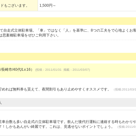
ードもございます。
1,500円～
立て自走式立体駐車場。「車」ではなく「人」を基準に、8つの工夫をで心地よくお
は思案橋駐車場をぜひご利用下さい。
長崎市/40代/Lv.16）
(投稿：2011/01/31 掲載：2011/03/07)
貯めれば無料券も貰えて、夜間割引もあり止めやすくオススメです。
（投稿:2011/03
人
駐車台数も多い自走式の立体駐車場です。飲んだ後代行運転に連絡する時もわかり
す！しかもあんがい綺麗です。これは、見逃せないポイントでしょう。
（投稿:2011/0