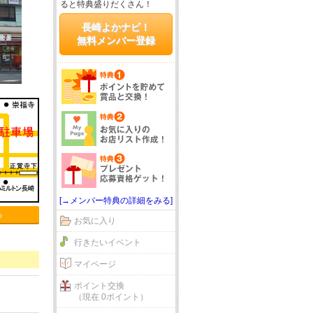
ると特典盛りだくさん！
長崎よかナビ！
無料メンバー登録
[→メンバー特典の詳細をみる]
る
お気に入り
行きたいイベント
マイページ
ポイント交換
（現在 0ポイント）