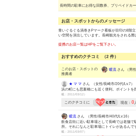
長時間の駐車にお得な回数券、プリペイドカ
お店・スポットからのメッセージ
青いぐるぐる渦巻きPマーク看板が目印の8階
い空間を演出しています。長崎観光をされる際
提携のお店一覧はHPをご覧下さい。
おすすめのクチコミ （
2
件）
このお店・スポットの
暖流
さん （男性/
推薦者
★ マ マ
さん （女性/長崎市/20代/Lv.7）
浜の町にも思案橋にも近く便利。ポイントを
載：2011/03/12）
0
このクチコミに
現在：
暖流
さん （男性/長崎市/40代/Lv.16）
飲食店街に近い駐車場として長崎では老舗で
所。それになんと駐車場にトイレがあるんで
載：2011/03/07）