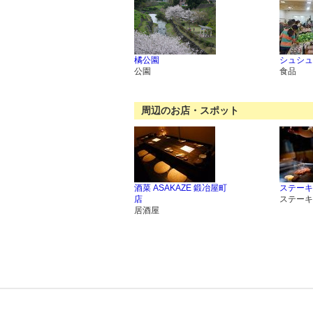
橘公園
シュシュ
公園
食品
周辺のお店・スポット
酒菜 ASAKAZE 鍛冶屋町
ステーキ
店
ステーキ
居酒屋