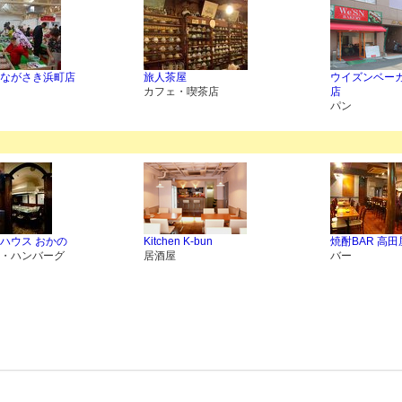
ながさき浜町店
旅人茶屋
ウイズンベー
カフェ・喫茶店
店
パン
ハウス おかの
Kitchen K-bun
焼酎BAR 高田
・ハンバーグ
居酒屋
バー