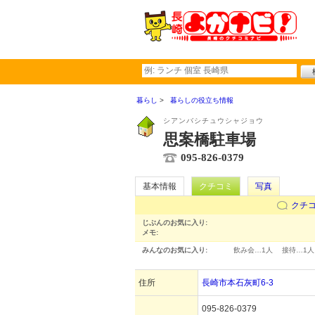
暮らし
暮らしの役立ち情報
シアンバシチュウシャジョウ
思案橋駐車場
095-826-0379
基本情報
クチコミ
写真
クチ
じぶんのお気に入り:
メモ:
みんなのお気に入り:
飲み会…
1人
接待…
1人
住所
長崎市本石灰町6-3
095-826-0379