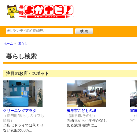
ホーム
暮らし
暮らし検索
注目のお店・スポット
クリーニングアラタ
諫早市こどもの城
家
（長与町/暮らしの役立ち
（諫早市/その他）
（
情報）
乳幼児から小学生が楽し
室
当店はドライでは落とせ
める施設♪館内に...
ない衣服の80%...