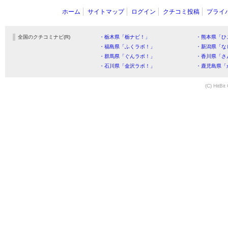
ホーム
サイトマップ
ログイン
クチコミ投稿
プライ
全国のクチコミナビ(R)
・栃木県「栃ナビ！」
・熊本県「ひ
・福島県「ふくラボ！」
・新潟県「な
・群馬県「ぐんラボ！」
・香川県「さ
・石川県「金沢ラボ！」
・鹿児島県「
(C) HitBit