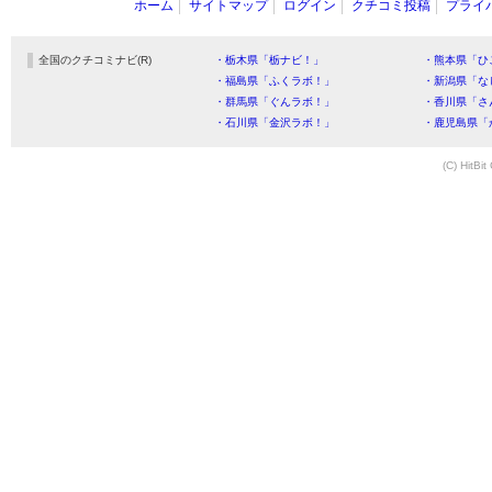
ホーム
サイトマップ
ログイン
クチコミ投稿
プライ
全国のクチコミナビ(R)
・栃木県「栃ナビ！」
・熊本県「ひ
・福島県「ふくラボ！」
・新潟県「な
・群馬県「ぐんラボ！」
・香川県「さ
・石川県「金沢ラボ！」
・鹿児島県「
(C) HitBit