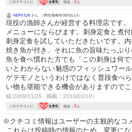
0
このクチコミに
現在：
人
NERV九州
さん （男性/長崎市/30代/Lv.3）
現役の漁師さんが経営する料理店です。
メニューにならびます。刺身定食と煮付
刺身定食を試していただきたいです。内
焼き魚が付き、それに魚の旨味たっぷり
魚を食べ慣れた方でも「この刺身は何で
いとわからない魅惑のフィッシュワール
ゲテモノというわけではなく普段食べら
い物も堪能できる機会がありますので
稿:2009/11/25 掲載：2010/03/10）
0
このクチコミに
現在：
人
※クチコミ情報はユーザーの主観的なコ
これらは投稿時の情報のため、変更に