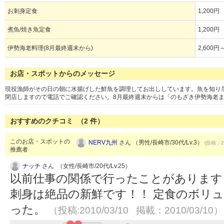
お刺身定食
1,200円
煮魚/焼き魚定食
1,200円
伊勢海老料理(8月最終週末から)
2,600円
お店・スポットからのメッセージ
現役漁師がその日の朝に水揚げした鮮魚を調理してお出ししています。魚を知り
閉店しますので電話でご確認ください。8月最終週末からは「のもざき伊勢海老ま
おすすめのクチコミ （
2
件）
このお店・スポットの
NERV九州
さん （男性/長崎市/30代/Lv.3）
(投稿：20
推薦者
ナッチ
さん （女性/長崎市/20代/Lv.25）
以前仕事の関係で行ったことがあります
刺身は絶品の新鮮です！！ 定食のボリ
った。
（投稿:2010/03/10 掲載：2010/03/10）