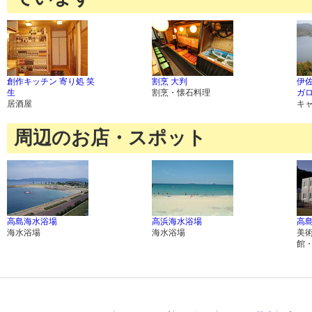
創作キッチン 寄り処 笑
割烹 大判
伊
生
割烹・懐石料理
ガ
居酒屋
キ
周辺のお店・スポット
高島海水浴場
高浜海水浴場
高
海水浴場
海水浴場
美
館