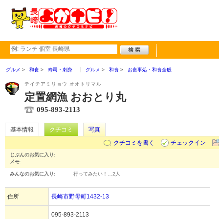
グルメ
和食
寿司・刺身
グルメ
和食
お食事処・和食全般
テイチアミリョウ オオトリマル
定置網漁 おおとり丸
095-893-2113
基本情報
クチコミ
写真
クチコミを書く
チェックイン
じぶんのお気に入り:
メモ:
みんなのお気に入り:
行ってみたい！…
2人
住所
長崎市野母町1432-13
095-893-2113