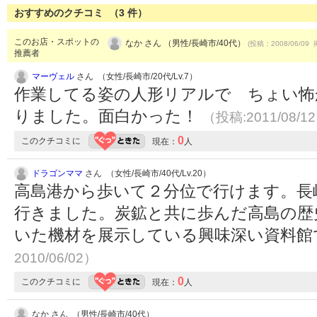
おすすめのクチコミ （
3
件）
このお店・スポットの
なか さん （男性/長崎市/40代）
(投稿：2008/06/09 
推薦者
マーヴェル
さん （女性/長崎市/20代/Lv.7）
作業してる姿の人形リアルで ちょい怖
りました。面白かった！
（投稿:2011/08/1
0
このクチコミに
現在：
人
ドラゴンママ
さん （女性/長崎市/40代/Lv.20）
高島港から歩いて２分位で行けます。長
行きました。炭鉱と共に歩んだ高島の歴
いた機材を展示している興味深い資料館
2010/06/02）
0
このクチコミに
現在：
人
なか さん （男性/長崎市/40代）