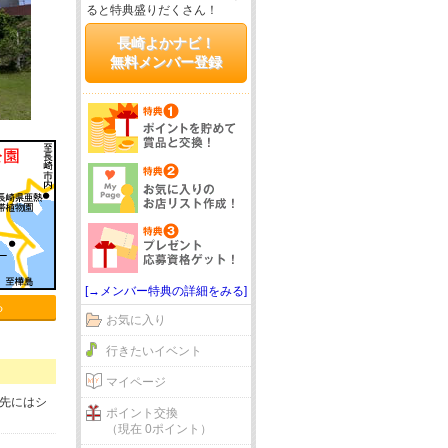
ると特典盛りだくさん！
長崎よかナビ！
無料メンバー登録
[→メンバー特典の詳細をみる]
る
お気に入り
行きたいイベント
マイページ
春先にはシ
ポイント交換
（現在 0ポイント）