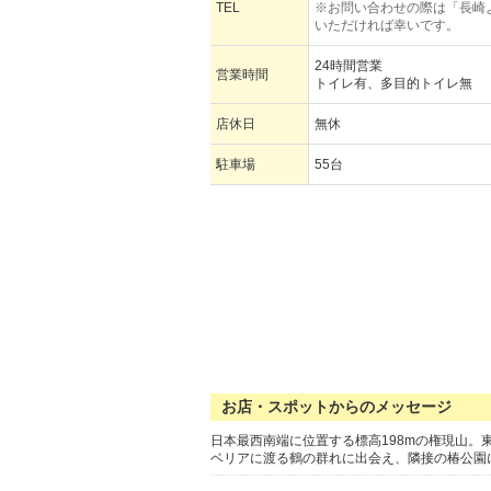
TEL
※お問い合わせの際は「長崎
いただければ幸いです。
24時間営業
営業時間
トイレ有、多目的トイレ無
店休日
無休
駐車場
55台
お店・スポットからのメッセージ
日本最西南端に位置する標高198mの権現山
ベリアに渡る鶴の群れに出会え、隣接の椿公園