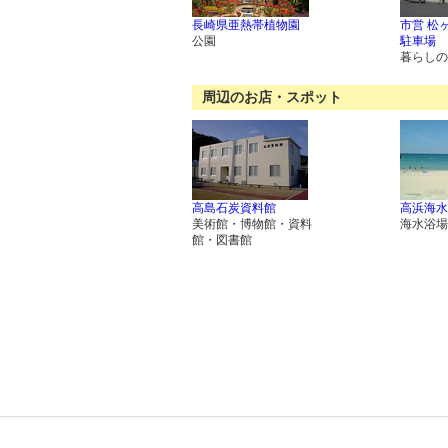
長崎県亜熱帯植物園
市営 松
公園
駐車場
暮らしの
周辺のお店・スポット
高島石炭資料館
高浜海水
美術館・博物館・資料
海水浴場
館・図書館