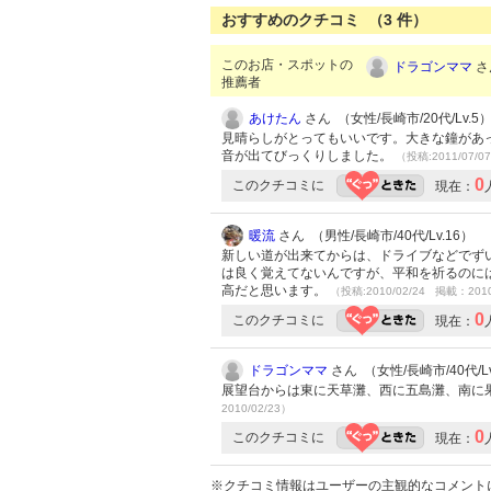
おすすめのクチコミ （
3
件）
このお店・スポットの
ドラゴンママ
さ
推薦者
あけたん
さん （女性/長崎市/20代/Lv.5
見晴らしがとってもいいです。大きな鐘があ
音が出てびっくりしました。
（投稿:2011/07/0
0
このクチコミに
現在：
暖流
さん （男性/長崎市/40代/Lv.16）
新しい道が出来てからは、ドライブなどでず
は良く覚えてないんですが、平和を祈るのに
高だと思います。
（投稿:2010/02/24 掲載：2010
0
このクチコミに
現在：
ドラゴンママ
さん （女性/長崎市/40代/Lv
展望台からは東に天草灘、西に五島灘、南に
2010/02/23）
0
このクチコミに
現在：
※クチコミ情報はユーザーの主観的なコメント