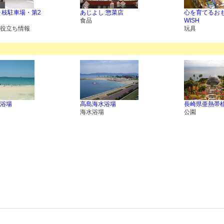
ヶ枝駐車場・第2
あじよし 惣菜店
心を育てるお
食品
WISH
役立ち情報
玩具
浴場
高島海水浴場
長崎県亜熱帯
海水浴場
公園