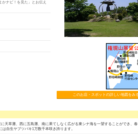
よかナビ！を見た」とお伝え
このお店・スポットの詳しい地図をみ
。東に天草灘、西に五島灘、南に果てしなく広がる東シナ海を一望することができ、
には自生ヤブツバキ1万数千本咲き誇ります。