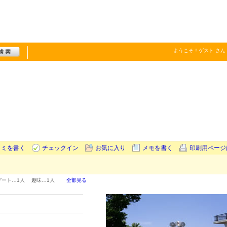
ようこそ！
ゲスト
さん
コミを書く
チェックイン
お気に入り
メモを書く
印刷用ページ
デート…
1人
趣味…
1人
全部見る