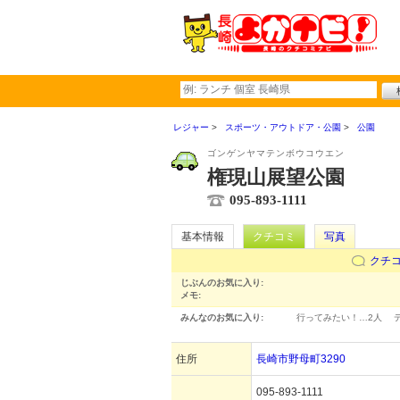
レジャー
スポーツ・アウトドア・公園
公園
ゴンゲンヤマテンボウコウエン
権現山展望公園
095-893-1111
基本情報
クチコミ
写真
クチ
じぶんのお気に入り:
メモ:
みんなのお気に入り:
行ってみたい！…
2人
住所
長崎市野母町3290
095-893-1111