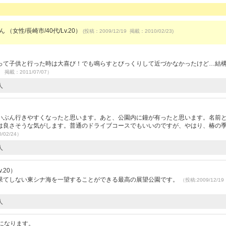
ん （女性/長崎市/40代/Lv.20）
(投稿：2009/12/19 掲載：2010/02/23)
）
って子供と行った時は大喜び！でも鳴らすとびっくりして近づかなかったけど…結
7 掲載：2011/07/07）
人
いぶん行きやすくなったと思います。あと、公園内に鐘が有ったと思います。名前
は良さそうな気がします。普通のドライブコースでもいいのですが、やはり、椿の
/02/24）
人
.20）
果てしない東シナ海を一望することができる最高の展望公園です。
（投稿:2009/12/1
人
になります。