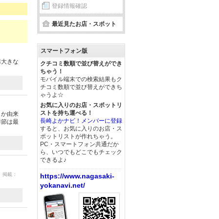
登録情報確認
最近見たお店・スポット
スマートフォン版
構大きな
クチコミ数順で並び替えができ
ちゃう！
モバイル端末での検索結果もク
チコミ数順で並び替えができち
ゃうよ☆
お気に入りのお店・スポットリ
ストを持ち運べる！
とか由来
長崎よかナビ！メンバーに登録
季節は最
すると、お気に入りのお店・ス
ポットリストが作れちゃう。
PC・スマートフォン共通だか
ら、いつでもどこでもチェック
できるよ♪
9 掲載：
https://www.nagasaki-
yokanavi.net/