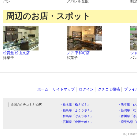
パン
アパレル全般
割
周辺のお店・スポット
松貴堂 松山支店
ノア 平和町店
シ
洋菓子
和菓子
パ
ホーム
サイトマップ
ログイン
クチコミ投稿
プライ
全国のクチコミナビ(R)
・栃木県「栃ナビ！」
・熊本県「ひ
・福島県「ふくラボ！」
・新潟県「な
・群馬県「ぐんラボ！」
・香川県「さ
・石川県「金沢ラボ！」
・鹿児島県「
(C) HitBit