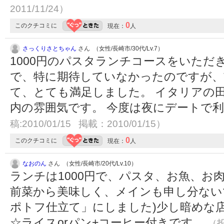
2011/11/24）
0
このクチコミに
現在：
人
さっくりさとちゃん
さん （女性/長崎市/30代/Lv.7）
1000円のパスタランチコースをいただ
で、特に期待していなかったのですが、
て、とても満足しました。 イタリアの
内の雰囲気です。 今度は夜にデートで
稿:2010/01/15 掲載：2010/01/15）
0
このクチコミに
現在：
人
なおのん
さん （女性/長崎市/20代/Lv.10）
ランチは1000円で、パスタ、お魚、お
前菜から美味しく、メインも申し分ない
ポトフ仕立て」にしました)少し暗めな
☆ライスorパン+コーヒー付きです。
（投