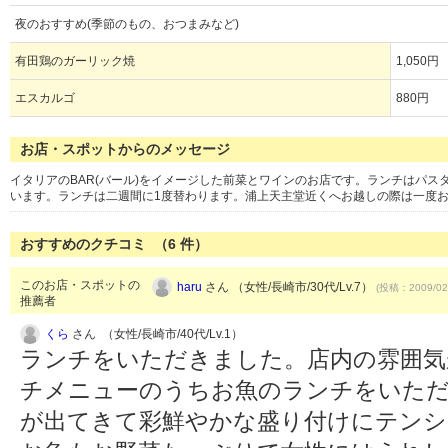
夜のおすすめ(季節のもの、おつまみなど)
有田鶏のガーリック焼
1,050円
エスカルゴ
880円
お店・スポットからのメッセージ
イタリアのBAR(バール)をイメージした前菜とワインのお店です。ランチはパス
います。ランチは二週間に1度替わります。浦上天主堂近くへお越しの際は一度
おすすめのクチコミ （
6
件）
このお店・スポットの
haru
さん （女性/長崎市/30代/Lv.7）
(投稿：2009/02
推薦者
くら
さん （女性/長崎市/40代/Lv.1）
ランチをいただきました。店内の雰囲気
チメニューのうちお魚のランチをいた
が出てきて彩鮮やかな盛り付けにテンシ