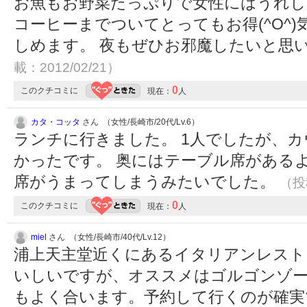
お魚もお野菜たっぷりで女性にはうれし
コーヒーまでついてとってもお得(^O^
しめます。 夜もぜひお邪魔したいと思
載：2012/02/21）
0
このクチコミに
現在：
人
カタ・コッタ
さん （女性/長崎市/20代/Lv.6）
ランチに行きました。 1人でしたが、
かったです。 奥にはテーブル席がある
席がうまってしまうみたいでした。
（投稿
0
このクチコミに
現在：
人
miel
さん （女性/長崎市/40代/Lv.12）
浦上天主堂近くにあるイタリアンレスト
いしいですが、オススメはゴルゴンゾ
もよく合います。予約して行くのが確