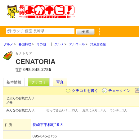
グルメ
各国料理
その他
グルメ
アルコール
洋風居酒屋
セナトリア
CENATORIA
095-845-2756
基本情報
クチコミ
写真
クチコミを書く
チェックイン
じぶんのお気に入り:
メモ:
みんなのお気に入り:
行ってみたい！…
15人
お気に入り…
4人
ランチ…
1人
住所
長崎市平和町19-8
095-845-2756