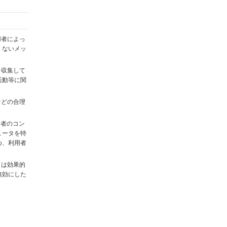
用者によっ
くないメッ
を収集して
活動等に関
)などの合理
用者のコン
ュータを特
め、利用者
タは効果的
無効にした