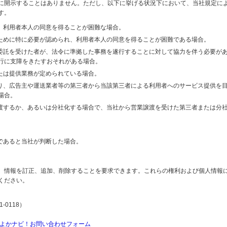
に開示することはありません。ただし、以下に挙げる状況下において、当社規定に
す。
り、利用者本人の同意を得ることが困難な場合。
のために特に必要が認められ、利用者本人の同意を得ることが困難である場合。
の委託を受けた者が、法令に準拠した事務を遂行することに対して協力を伴う必要が
行に支障をきたすおそれがある場合。
または提供業務が定められている場合。
より、広告主や運送業者等の第三者から当該第三者による利用者へのサービス提供を
場合。
譲渡するか、あるいは分社化する場合で、当社から営業譲渡を受けた第三者または分
であると当社が判断した場合。
、情報を訂正、追加、削除することを要求できます。これらの権利および個人情報
ください。
-0118）
よかナビ！お問い合わせフォーム