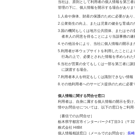
当社は、原則として利用者の個人情報を第三者
管理の下に、個人情報を開示する場合がありま
1.人命や身体、財産の保護のために必要があ
2.公衆衛生の向上、または児童の健全な育成
3.国の機関もしくは地方公共団体、またはそ
者本人の同意を得ることにより当該事務の遂
4.その他法令により、当社に個人情報の開示
5.利用者が本ウェブサイトを利用したことに
行為の上で、必要とされた情報を求められた
6.当社が営業の全てもしくは一部を第三者に
に譲渡する場合。
7.利用者本人を特定もしくは識別できない情報
8.その他利用者へのサービス提供のために必要
個人情報に関する問合せ窓口
利用者は、自身に属する個人情報の開示を受け
情やお問合せについては、以下の窓口をご利用
［書信でのお問合せ］
栃木県宇都宮市インターパーク4丁目3-1（〒321
株式会社 HitBit
個人情報相談窓口（メールでのお問合せ）:
長崎