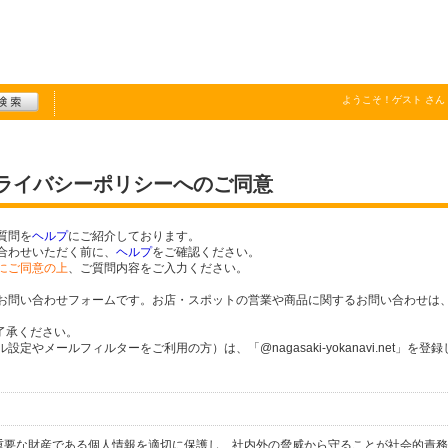
ようこそ！
ゲスト
さん
プライバシーポリシーへのご同意
質問を
ヘルプ
にご紹介しております。
合わせいただく前に、
ヘルプ
をご確認ください。
にご同意の上
、ご質問内容をご入力ください。
お問い合わせフォームです。お店・スポットの営業や商品に関するお問い合わせは
了承ください。
やメールフィルターをご利用の方）は、「@nagasaki-yokanavi.net」を登
個人の重要な財産である個人情報を適切に保護し、社内外の脅威から守ることが社会的責