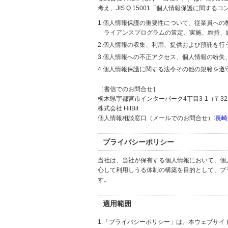
考え、JIS Q 15001「個人情報保護に関
1.個人情報保護の重要性について、従業員へ
ライアンスプログラムの策定、実施、維持、
2.個人情報の収集、利用、提供および預託を
3.個人情報への不正アクセス、個人情報の紛
4.個人情報保護に関する法令その他の規範を遵
［書信でのお問合せ］
栃木県宇都宮市インターパーク4丁目3-1（〒321
株式会社 HitBit
個人情報相談窓口（メールでのお問合せ）:
長崎
プライバシーポリシー
当社は、当社が保有する個人情報において、個
心して利用しうる体制の構築を目的として、プ
す。
適用範囲
1.「プライバシーポリシー」は、本ウェブサ