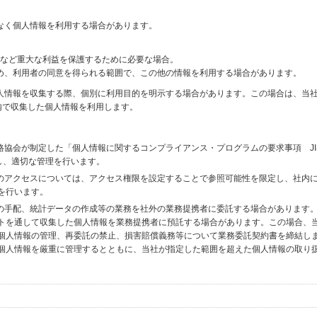
なく個人情報を利用する場合があります。
財産など重大な利益を保護するために必要な場合。
め、利用者の同意を得られる範囲で、この他の情報を利用する場合があります。
個人情報を収集する際、個別に利用目的を明示する場合があります。この場合は、当
内で収集した個人情報を利用します。
格協会が制定した「個人情報に関するコンプライアンス・プログラムの要求事項 JI
備し、適切な管理を行います。
へのアクセスについては、アクセス権限を設定することで参照可能性を限定し、社内
を行います。
送の手配、統計データの作成等の業務を社外の業務提携者に委託する場合があります
トを通して収集した個人情報を業務提携者に預託する場合があります。この場合、
個人情報の管理、再委託の禁止、損害賠償義務等について業務委託契約書を締結し
個人情報を厳重に管理するとともに、当社が指定した範囲を超えた個人情報の取り