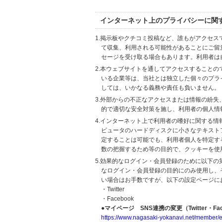
インターネット上のプライバシーに関
1.掲示板やクチコミ投稿など、誰もがアクセ
て収集、利用される可能性があることにご留
セージを受け取る場合もあります。利用者は
2.本ウェブサイトを通してアクセスすること
いる企業等は、当社とは独立した個々のプラ
しては、いかなる義務や責任も負いません。
3.外部からの不正なアクセスまたは情報の紛失、破壊
的で適切な安全対策を施し、利用者の個人情
4.インターネット上で利用者の嗜好に関する情報
ピュータのハードディスクに小さなテキスト
定することは可能でも、利用者個人を特定す
数の把握するため等の目的で、クッキーを使
5.効果的なログイン・会員登録のために以下
なログイン・会員登録の目的にのみ使用し、
い場合はお手数ですが、以下の設定ページに
・Twitter
・Facebook
●マイページ SNS連携の変更（Twitter・Fac
https://www.nagasaki-yokanavi.net/member/e