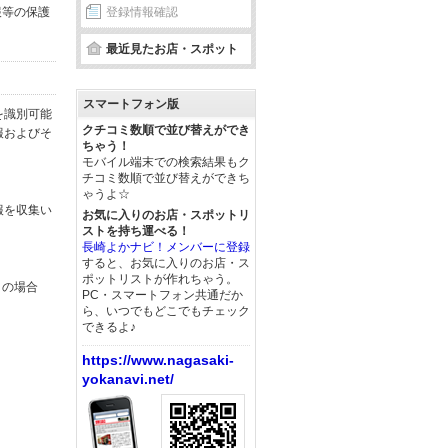
報等の保護
登録情報確認
最近見たお店・スポット
スマートフォン版
を識別可能
クチコミ数順で並び替えができ
報およびそ
ちゃう！
モバイル端末での検索結果もク
チコミ数順で並び替えができち
ゃうよ☆
報を収集い
お気に入りのお店・スポットリ
ストを持ち運べる！
長崎よかナビ！メンバーに登録
すると、お気に入りのお店・ス
ポットリストが作れちゃう。
この場合
PC・スマートフォン共通だか
ら、いつでもどこでもチェック
できるよ♪
https://www.nagasaki-
yokanavi.net/