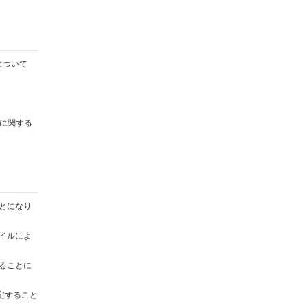
について
に関する
ことになり
ァイルによ
することに
定すること