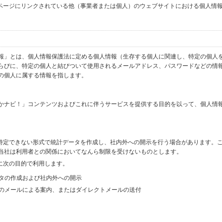
ブページにリンクされている他（事業者または個人）のウェブサイトにおける個人情
報」とは、個人情報保護法に定める個人情報（生存する個人に関連し、特定の個人
らびに、特定の個人と結びついて使用されるメールアドレス、パスワードなどの情
の個人に属する情報を指します。
かナビ！」コンテンツおよびこれに伴うサービスを提供する目的を以って、個人情
を特定できない形式で統計データを作成し、社内外への開示を行う場合があります。
当社は利用者との関係においてなんら制限を受けないものとします。
に次の目的で利用します。
ータの作成および社内外への開示
等のメールによる案内、またはダイレクトメールの送付