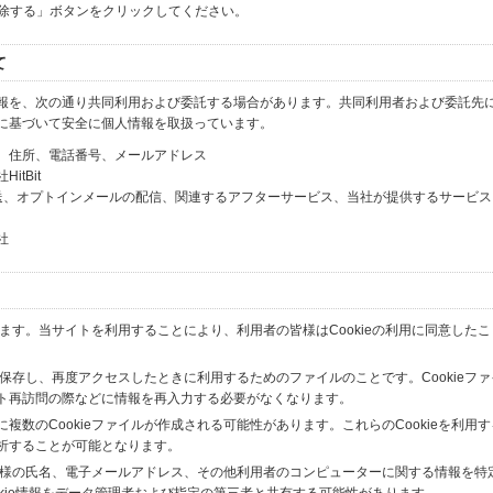
解除する」ボタンをクリックしてください。
て
報を、次の通り共同利用および委託する場合があります。共同利用者および委託先
に基づいて安全に個人情報を取扱っています。
、住所、電話番号、メールアドレス
tBit
送、オプトインメールの配信、関連するアフターサービス、当社が提供するサービス
社
います。当サイトを利用することにより、利用者の皆様はCookieの利用に同意した
間保存し、再度アクセスしたときに利用するためのファイルのことです。Cookieフ
ト再訪問の際などに情報を再入力する必要がなくなります。
数のCookieファイルが作成される可能性があります。これらのCookieを利用
析することが可能となります。
の皆様の氏名、電子メールアドレス、その他利用者のコンピューターに関する情報を特