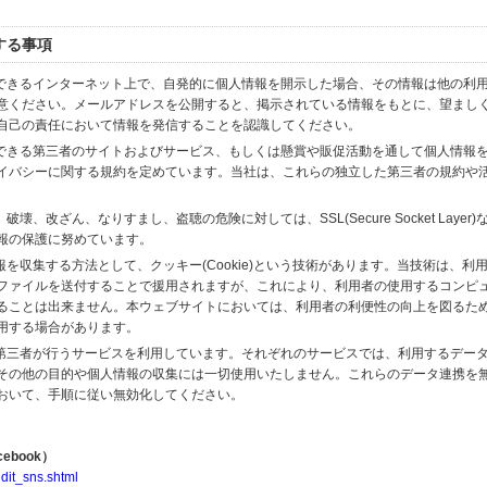
する事項
スできるインターネット上で、自発的に個人情報を開示した場合、その情報は他の利
意ください。メールアドレスを公開すると、掲示されている情報をもとに、望まし
自己の責任において情報を発信することを認識してください。
のできる第三者のサイトおよびサービス、もしくは懸賞や販促活動を通して個人情報
イバシーに関する規約を定めています。当社は、これらの独立した第三者の規約や
、改ざん、なりすまし、盗聴の危険に対しては、SSL(Secure Socket Layer
報の保護に努めています。
を収集する方法として、クッキー(Cookie)という技術があります。当技術は、利
ファイルを送付することで援用されますが、これにより、利用者の使用するコンピ
ることは出来ません。本ウェブサイトにおいては、利用者の利便性の向上を図るた
用する場合があります。
の第三者が行うサービスを利用しています。それぞれのサービスでは、利用するデー
その他の目的や個人情報の収集には一切使用いたしません。これらのデータ連携を
おいて、手順に従い無効化してください。
ebook）
dit_sns.shtml