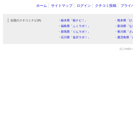
ホーム
サイトマップ
ログイン
クチコミ投稿
プライ
全国のクチコミナビ(R)
・栃木県「栃ナビ！」
・熊本県「ひ
・福島県「ふくラボ！」
・新潟県「な
・群馬県「ぐんラボ！」
・香川県「さ
・石川県「金沢ラボ！」
・鹿児島県「
(C) HitBit