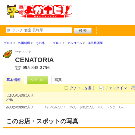
グルメ
各国料理
その他
グルメ
アルコール
洋風居酒屋
セナトリア
CENATORIA
095-845-2756
基本情報
クチコミ
写真
クチコミを書く
チェックイン
じぶんのお気に入り:
メモ:
みんなのお気に入り:
行ってみたい！…
15人
お気に入り…
4人
ランチ…
1人
このお店・スポットの写真