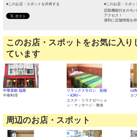
■
このお店・スポットを共有する
■
このお店・スポッ
読取機能付きのモバ
アクセス！
便利に店舗情報を持
このお店・スポットをお気に入り
ています
中華菜館 福壽
リラックスサロン 彩桜
caff
中華料理
～IORI～
カ
エステ・リラクゼーショ
ン・マッサージ・整体
周辺のお店・スポット