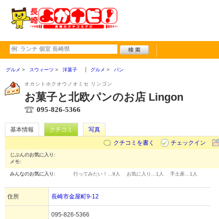
グルメ
スウィーツ
洋菓子
グルメ
パン
オカシトホクオウノオミセ リンゴン
お菓子と北欧パンのお店 Lingon
095-826-5366
基本情報
クチコミ
写真
クチコミを書く
チェックイン
じぶんのお気に入り:
メモ:
みんなのお気に入り:
行ってみたい！…
9人
お気に入り…
1人
手土産…
1人
住所
長崎市金屋町9-12
095-826-5366