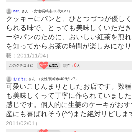
haru
さん （女性/長崎市/30代/Lv.7）
クッキーにパンと、ひとつづつが優しく
られる味で、とっても美味しくいただき
ーやパンのために、おいしい紅茶を煎れ
を知ってからお茶の時間が楽しみにな
載：2011/11/04）
0
このクチコミに
現在：
人
おぞうに
さん （女性/長崎市/40代/Lv.7）
可愛いこじんまりとしたお店です。数種
も美味しくって丁寧に作られていました
感じです。個人的に生姜のケーキがおす
産にも喜ばれそう(^^)また絶対リピし
2011/02/01）