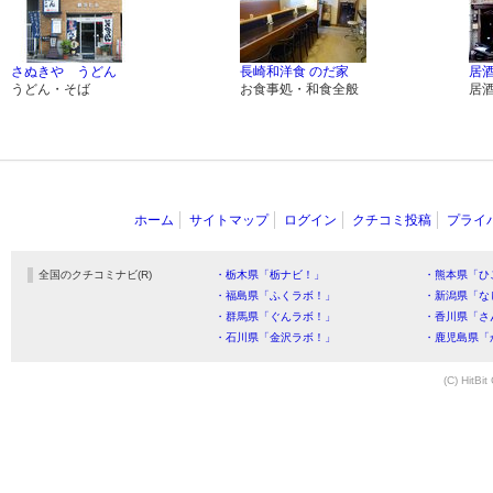
さぬきや うどん
長崎和洋食 のだ家
居
うどん・そば
お食事処・和食全般
居
ホーム
サイトマップ
ログイン
クチコミ投稿
プライ
全国のクチコミナビ(R)
・栃木県「栃ナビ！」
・熊本県「ひ
・福島県「ふくラボ！」
・新潟県「な
・群馬県「ぐんラボ！」
・香川県「さ
・石川県「金沢ラボ！」
・鹿児島県「
(C) HitBit