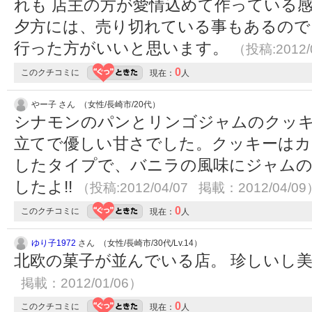
れも 店主の方が愛情込めて作っている
夕方には、売り切れている事もあるので
行った方がいいと思います。
（投稿:2012/
0
このクチコミに
現在：
人
やー子 さん （女性/長崎市/20代）
シナモンのパンとリンゴジャムのクッキ
立てで優しい甘さでした。クッキーはカ
したタイプで、バニラの風味にジャム
したよ!!
（投稿:2012/04/07 掲載：2012/04/09
0
このクチコミに
現在：
人
ゆり子1972
さん （女性/長崎市/30代/Lv.14）
北欧の菓子が並んでいる店。 珍しいし
掲載：2012/01/06）
0
このクチコミに
現在：
人