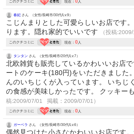
0
このクチコミに
現在：
人
春妃
さん （女性/長崎市/30代/Lv.9）
こじんまりとした可愛らしいお店です
ります。隠れ家的でいいです
（投稿:2009/
0
このクチコミに
現在：
人
タンタン
さん （女性/長崎市/20代/Lv.7）
北欧雑貨も販売しているかわいいお店で
ートのケーキ(180円)をいただきました
んのいちじくが入っています。 いちじ
の食感が美味しかったです。 クッキー
稿:2009/07/01 掲載：2009/07/01）
0
このクチコミに
現在：
人
ガーベラ
さん （女性/長崎市/30代/Lv.6）
偶然見つけた小さなかわいいお店です。