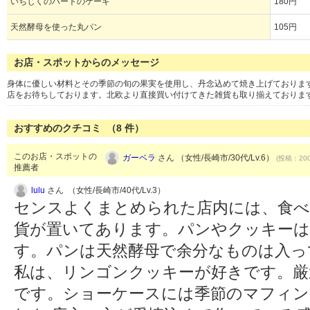
いちじくのハートのケーキ
180円
天然酵母を使った丸パン
105円
お店・スポットからのメッセージ
身体に優しい材料とその季節の旬の果実を使用し、丹念込めて焼き上げておりま
店をお待ちしております。北欧より直接買い付けてきた雑貨も取り揃えておりま
おすすめのクチコミ （
8
件）
このお店・スポットの
ガーベラ
さん （女性/長崎市/30代/Lv.6）
(投稿：200
推薦者
lulu
さん （女性/長崎市/40代/Lv.3）
センスよくまとめられた店内には、食べ
貨が置いてあります。パンやクッキーは
す。パンは天然酵母で余分なものは入っ
私は、リンゴンクッキーが好きです。厳
です。ショーケースには季節のマフィン