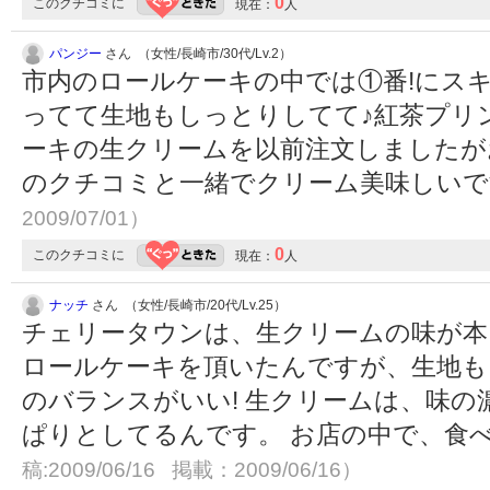
0
このクチコミに
現在：
人
パンジー
さん （女性/長崎市/30代/Lv.2）
市内のロールケーキの中では①番!にス
ってて生地もしっとりしてて♪紅茶プリ
ーキの生クリームを以前注文しましたが
のクチコミと一緒でクリーム美味しい
2009/07/01）
0
このクチコミに
現在：
人
ナッチ
さん （女性/長崎市/20代/Lv.25）
チェリータウンは、生クリームの味が本
ロールケーキを頂いたんですが、生地も
のバランスがいい! 生クリームは、味
ぱりとしてるんです。 お店の中で、食
稿:2009/06/16 掲載：2009/06/16）