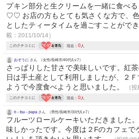
プキン部分と生クリームを一緒に食べる
♡♡ お店の方もとても気さくな方で、
としたティータイムを過ごすことができ
載：2011/10/14）
0
このクチコミに
現在：
人
おぞうに
さん （女性/長崎市/40代/Lv.7）
さっぱりした甘さで美味しいです。紅茶の
日は手土産として利用しましたが、２Ｆ
ようで今度食べようと思いました。
（投稿
0
このクチコミに
現在：
人
ri－tsu－papa
さん （男性/長崎市/30代/Lv.7）
フルーツロールケーキいただきました。
味しかったです。今度は２Fのカフェで