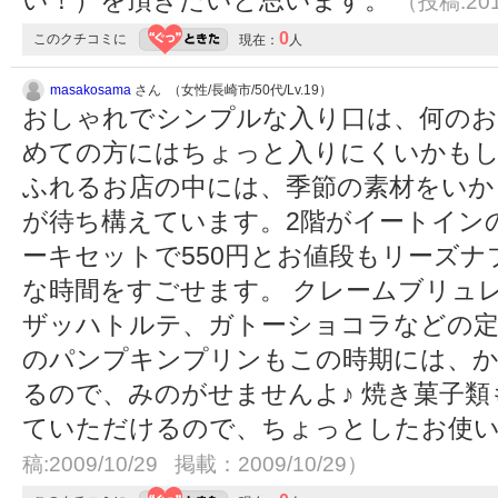
い！）を頂きたいと思います。
（投稿:201
0
このクチコミに
現在：
人
masakosama
さん （女性/長崎市/50代/Lv.19）
おしゃれでシンプルな入り口は、何のお
めての方にはちょっと入りにくいかもし
ふれるお店の中には、季節の素材をいか
が待ち構えています。2階がイートイン
ーキセットで550円とお値段もリーズ
な時間をすごせます。 クレームブリュ
ザッハトルテ、ガトーショコラなどの
のパンプキンプリンもこの時期には、
るので、みのがせませんよ♪ 焼き菓子
ていただけるので、ちょっとしたお使
稿:2009/10/29 掲載：2009/10/29）