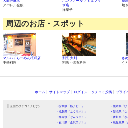
大曲洋傘店
ボンソアール アミュプラ
焼鳥
アパレル全般
ザ店
焼
洋菓子
周辺のお店・スポット
マルハチらーめん桜町店
割烹 大判
さ
中華料理
割烹・懐石料理
う
ホーム
サイトマップ
ログイン
クチコミ投稿
プライ
全国のクチコミナビ(R)
・栃木県「栃ナビ！」
・熊本県「ひ
・福島県「ふくラボ！」
・新潟県「な
・群馬県「ぐんラボ！」
・香川県「さ
・石川県「金沢ラボ！」
・鹿児島県「