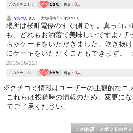
0
このクチコミに
現在：
人
なおのん
さん （女性/長崎市/20代/Lv.10）
場所は桜町電停のすぐ側です。真っ白い
も、どれもお洒落で美味しいですよ♪ザ
ちゃケーキをいただきました。吹き抜け
にケーキをいただくこともできます。
（
2009/06/12）
0
このクチコミに
現在：
人
※クチコミ情報はユーザーの主観的なコ
これらは投稿時の情報のため、変更に
でご了承ください。
このお店・スポットのクチ