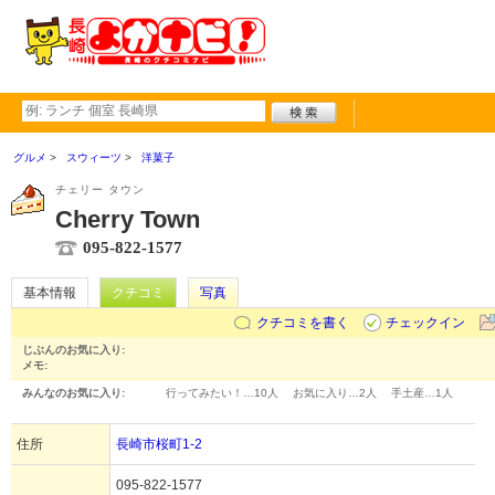
グルメ
スウィーツ
洋菓子
チェリー タウン
Cherry Town
095-822-1577
基本情報
クチコミ
写真
クチコミを書く
チェックイン
じぶんのお気に入り:
メモ:
みんなのお気に入り:
行ってみたい！…
10人
お気に入り…
2人
手土産…
1人
住所
長崎市桜町1-2
095-822-1577