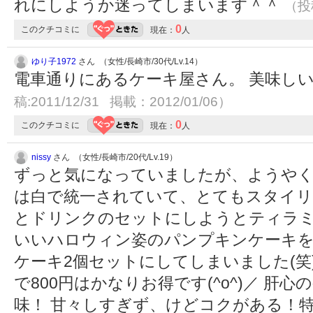
れにしようか迷ってしまいます＾＾
（投稿
0
このクチコミに
現在：
人
ゆり子1972
さん （女性/長崎市/30代/Lv.14）
電車通りにあるケーキ屋さん。 美味し
稿:2011/12/31 掲載：2012/01/06）
0
このクチコミに
現在：
人
nissy
さん （女性/長崎市/20代/Lv.19）
ずっと気になっていましたが、ようやく
は白で統一されていて、とてもスタイリ
とドリンクのセットにしようとティラ
いいハロウィン姿のパンプキンケーキを
ケーキ2個セットにしてしまいました(笑
で800円はかなりお得です(^o^)／ 
味！ 甘々しすぎず、けどコクがある！