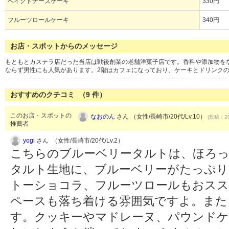
ベイクドチーズケーキ
330円
フルーツロールケーキ
340円
お店・スポットからのメッセージ
もともとカステラ店だった当店は戦後創業の老舗洋菓子店です。香料や添加物を
ならず男性にも人気があります。2階はカフェになっており、ケーキとドリンク
おすすめのクチコミ （
9
件）
このお店・スポットの
なおのん
さん （女性/長崎市/20代/Lv.10）
(投稿：20
推薦者
yogi
さん （女性/長崎市/20代/Lv.2）
こちらのブルーベリータルトは、ほろ
タルト生地に、ブルーベリーがたっぷり
トーショコラ、フルーツロールもおスス
ペースも落ち着ける雰囲気ですよ。また
す。クッキーやマドレーヌ、パウンドケ