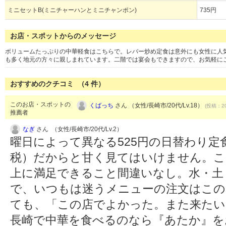
ミニセットB(ミニチャーハンとミニチャンポン)
735円
お店・スポットからのメッセージ
ボリュームたっぷりの中華軽食はこちらで。レバー炒め定食は意外にも女性に人
も多く地元の方々に親しまれています。二階では宴会もできますので、お気軽に
おすすめのクチコミ （
4
件）
このお店・スポットの
くばっち
さん （女性/長崎市/20代/Lv.18）
(投稿：20
推薦者
なぎ
さん （女性/長崎市/20代/Lv.2）
曜日によって異なる525円の日替わり定
税）だからと甘く見てはいけません。こ
上に満足できること間違いなし。水・土・
で、いつもは迷うメニューの注文はこの
ても、「この店でよかった。また来たい
長崎で中華を食べるのなら『あたか』