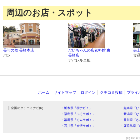
周辺のお店・スポット
長与の郷 長崎本店
だいちゃんの店衣料館 東
矢
パン
長崎店
食
アパレル全般
ホーム
サイトマップ
ログイン
クチコミ投稿
プライ
全国のクチコミナビ(R)
・栃木県「栃ナビ！」
・熊本県「ひ
・福島県「ふくラボ！」
・新潟県「な
・群馬県「ぐんラボ！」
・香川県「さ
・石川県「金沢ラボ！」
・鹿児島県「
(C) HitBit