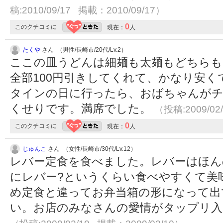
稿:2010/09/17 掲載：2010/09/17）
0
このクチコミに
現在：
人
たくや
さん （男性/長崎市/20代/Lv.2）
ここの皿うどんは細麺も太麺もどちらも
全部100円引きしてくれて、かなり安
タインの日に行ったら、おばちゃんがチ
くせりです。満席でした。
（投稿:2009/02
0
このクチコミに
現在：
人
じゅんこ
さん （女性/長崎市/30代/Lv.12）
レバー定食を食べました。レバーはほん
にレバー?というくらい食べやすくて美
め定食と違ってお弁当箱の形になって出
い。お店のみなさんの愛情がタップリ入