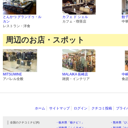
とんかつ グランドゥ・ル
カフェ ド シェル
餃子
カン
カフェ・喫茶店
中
レストラン・洋食
周辺のお店・スポット
MITSUMINE
MALAIKA 長崎店
中
アパレル全般
雑貨・インテリア
食
ホーム
サイトマップ
ログイン
クチコミ投稿
プライ
全国のクチコミナビ(R)
・栃木県「栃ナビ！」
・熊本県「ひ
・福島県「ふくラボ！」
・新潟県「な