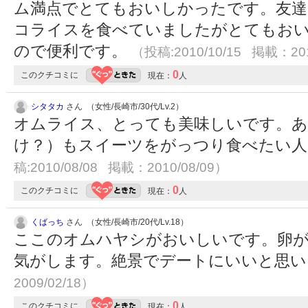
ム満点でとてもおいしかったです。友達
コライスを食べていましたがとてもお
ので便利です。
（投稿:2010/10/15 掲載：201
0
このクチコミに
現在：
人
シタタカ
さん （女性/長崎市/30代/Lv.2）
オムライス、とっても美味しいです。あ
け？）もスイーツをがっつり食べたい
稿:2010/08/08 掲載：2010/08/09）
0
このクチコミに
現在：
人
くばっち
さん （女性/長崎市/20代/Lv.18）
ここのオムハヤシがおいしいです。卵
気がします。絶景でデートにいいと思
2009/02/18）
0
このクチコミに
現在：
人