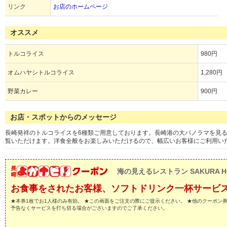
リンク
お店のホームページ
オススメ
トルコライス
980円
オムハヤシトルコライス
1,280円
野菜カレー
900円
お店・スポットからのメッセージ
長崎発祥のトルコライスを6種類ご用意しております。長崎港の大パノラマを見
覧いただけます。洋食全般をお楽しみいただけるので、幅広いお客様にご利用い
海の見えるレストラン SAKURA H
お食事をされたお客様、ソフトドリンク一杯サービス
★本券1枚でお1人様のみ有効。 ★この画面をご注文の際にご提示ください。 ★他のクーポン
予告なくサービスを打ち切る場合がございますのでご了承ください。