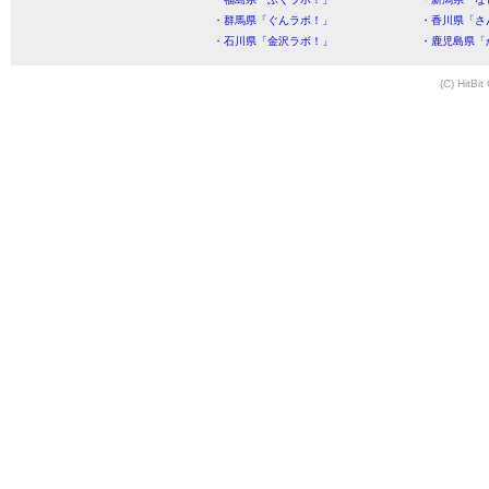
・群馬県「ぐんラボ！」
・香川県「さ
・石川県「金沢ラボ！」
・鹿児島県「
(C) HitBit