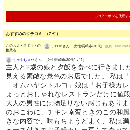
このクーポンを使用す
おすすめのクチコミ （
7
件）
このお店・スポットの
アロマ さん （女性/長崎市/30代）
(投稿：2008/09/1
推薦者
ちゃやちゃや
さん （女性/長崎市/30代/Lv.11）
主人と2歳の娘と夕飯を食べに行きまし
見える素敵な景色のお店でした。 私は
「オムハヤシトルコ」娘は「お子様カレ
ょっとおしゃれなレストランだけに値
大人の男性には物足りない感じもありま
のおこわに、チキン南蛮ときのこの和風
きな内容で、味もちょうどよく、私は満