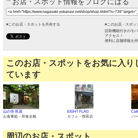
お店・スポット情報をブログにはる
■
このお店・スポットを共有する
■
このお店・スポッ
読取機能付きのモバ
アクセス！
便利に店舗情報を持
このお店・スポットをお気に入り
ています
山の寺 邑居
EIGHT FLAG
Caf
お食事処・和食全般
カフェ・喫茶店
バ
周辺のお店・スポット