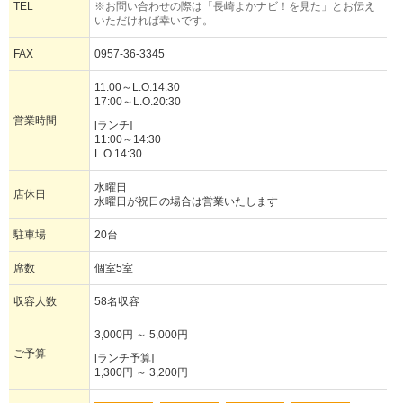
TEL
※お問い合わせの際は「長崎よかナビ！を見た」とお伝え
いただければ幸いです。
FAX
0957-36-3345
11:00～L.O.14:30
17:00～L.O.20:30
営業時間
[ランチ]
11:00～14:30
L.O.14:30
水曜日
店休日
水曜日が祝日の場合は営業いたします
駐車場
20台
席数
個室5室
収容人数
58名収容
3,000円 ～ 5,000円
ご予算
[ランチ予算]
1,300円 ～ 3,200円