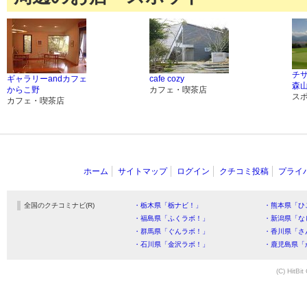
チ
ギャラリーandカフェ
cafe cozy
森
からこ野
カフェ・喫茶店
ス
カフェ・喫茶店
ホーム
サイトマップ
ログイン
クチコミ投稿
プライ
全国のクチコミナビ(R)
・栃木県「栃ナビ！」
・熊本県「ひ
・福島県「ふくラボ！」
・新潟県「な
・群馬県「ぐんラボ！」
・香川県「さ
・石川県「金沢ラボ！」
・鹿児島県「
(C) HitBit