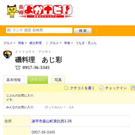
グルメ
和食
郷土料理
グルメ
和食
うなぎ・天ぷら
イソリョウリ アジサイ
磯料理 あじ彩
0957-36-3345
基本情報
クチコミ
写真
クチコミを書く
チェックイン
じぶんのお気に入り:
メモ:
みんなのお気に入り:
行ってみたい！…
2人
住所
諫早市森山町唐比西1-26
0957-36-3345