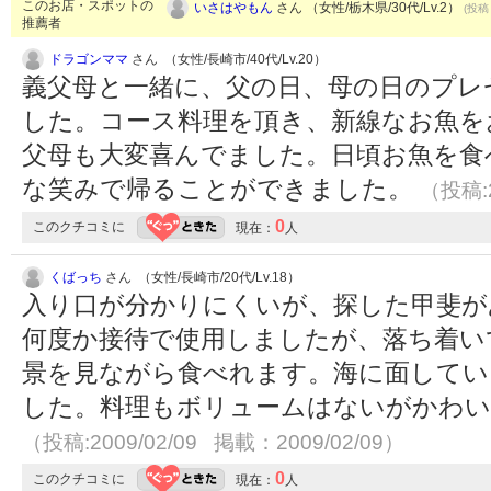
このお店・スポットの
いさはやもん
さん （女性/栃木県/30代/Lv.2）
(投稿：
推薦者
ドラゴンママ
さん （女性/長崎市/40代/Lv.20）
義父母と一緒に、父の日、母の日のプレ
した。コース料理を頂き、新線なお魚を
父母も大変喜んでました。日頃お魚を食
な笑みで帰ることができました。
（投稿:2
0
このクチコミに
現在：
人
くばっち
さん （女性/長崎市/20代/Lv.18）
入り口が分かりにくいが、探した甲斐が
何度か接待で使用しましたが、落ち着い
景を見ながら食べれます。海に面してい
した。料理もボリュームはないがかわい
（投稿:2009/02/09 掲載：2009/02/09）
0
このクチコミに
現在：
人