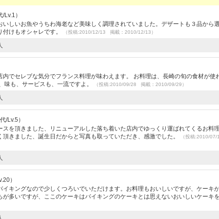
Lv.1）
おいしいお魚やうちわ海老など美味しく調理されていました。デザートも３品から
り付けもオシャレです。
（投稿:2010/12/13 掲載：2010/12/13）
人
店内でセレブな気分でフランス料理が味わえます。 お料理は、長崎の旬の食材が使
も、味も、サービスも、一流ですよ。
（投稿:2010/09/28 掲載：2010/09/29）
人
/Lv.5）
ースを頂きました、リニューアルした落ち着いた店内でゆっくり運ばれてくるお料
く頂きました、誕生日だからと写真も取っていただき、感激でした。
（投稿:2010/07
人
.20）
バイキングなので少しくつろいでいただけます。お料理もおいしいですが、ケーキ
ちが多いですが、ここのケーキはバイキングのケーキとは思えないおいしいケーキ
人