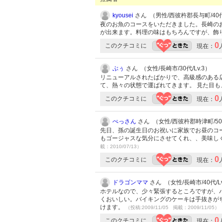
kyousei
さん （男性/西彼杵郡長与町/40代/
夜のお魚のコースをいただきました。長崎の
が出来ます。料理の味はもちろんですが、飾
0
このクチコミに
現在：
ぶぅ
さん （女性/長崎市/30代/Lv.3）
リニューアルされたばかりで、高級感のある
て、熱々の状態で運ばれてきます。 見た目
0
このクチコミに
現在：
ぺっさん
さん （女性/西彼杵郡時津町/50代
先日、孫の誕生日のお祝いに家族でお昼のコ
もゴージャスな気分にさせてくれ、、美味し
載：2010/07/13）
0
このクチコミに
現在：
ドラゴンママ
さん （女性/長崎市/40代/Lv
ホテルなので、少々緊張するところですが、
くおいしい。バイキングのケーキは手抜きが
けます。
（投稿:2009/11/05 掲載：2009/11/05）
0
このクチコミに
現在：