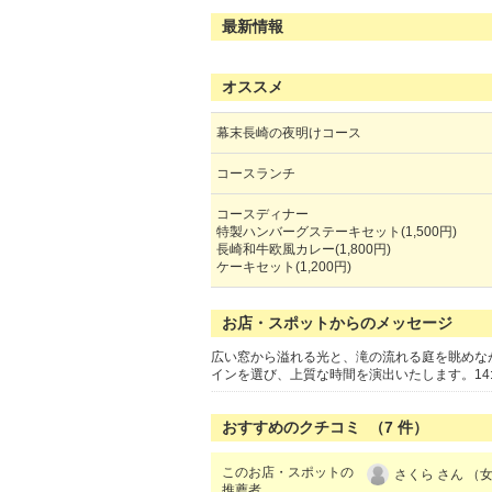
最新情報
オススメ
幕末長崎の夜明けコース
コースランチ
コースディナー
特製ハンバーグステーキセット(1,500円)
長崎和牛欧風カレー(1,800円)
ケーキセット(1,200円)
お店・スポットからのメッセージ
広い窓から溢れる光と、滝の流れる庭を眺めな
インを選び、上質な時間を演出いたします。14
おすすめのクチコミ （
7
件）
このお店・スポットの
さくら さん （女
推薦者