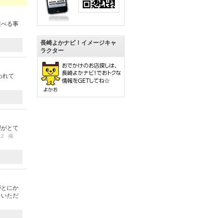
選べる事
長崎よかナビ！イメージキャ
ラクター
われて
理がとて
/12 掲
がとにか
をいただ