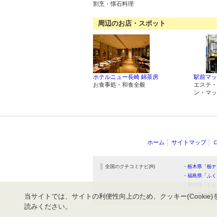
割烹・懐石料理
周辺のお店・スポット
ホテルニュー長崎 錦茶房
駅前マッ
お食事処・和食全般
エステ・
ン・マッ
ホーム
サイトマップ
全国のクチコミナビ(R)
・栃木県「栃ナ
・福島県「ふく
・群馬県「ぐん
・石川県「金沢
当サイトでは、サイトの利便性向上のため、クッキー(Cookie)
読みください。