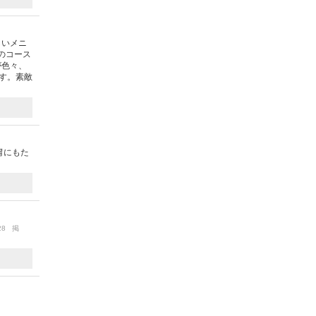
しいメニ
のコース
が色々、
す。素敵
胃にもた
/28 掲