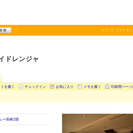
ようこそ！
ゲスト
さん
ハイドレンジャ
コミを書く
チェックイン
お気に入り
メモを書く
印刷用ページ
ュー長崎1階