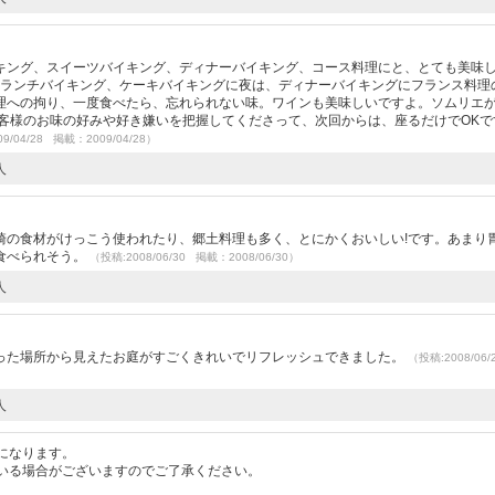
キング、スイーツバイキング、ディナーバイキング、コース料理にと、とても美味
 ランチバイキング、ケーキバイキングに夜は、ディナーバイキングにフランス料理
理への拘り、一度食べたら、忘れられない味。ワインも美味しいですよ。ソムリエ
お客様のお味の好みや好き嫌いを把握してくださって、次回からは、座るだけでOKで
9/04/28 掲載：2009/04/28）
人
崎の食材がけっこう使われたり、郷土料理も多く、とにかくおいしい!です。あまり
食べられそう。
（投稿:2008/06/30 掲載：2008/06/30）
人
った場所から見えたお庭がすごくきれいでリフレッシュできました。
（投稿:2008/06
人
になります。
いる場合がございますのでご了承ください。