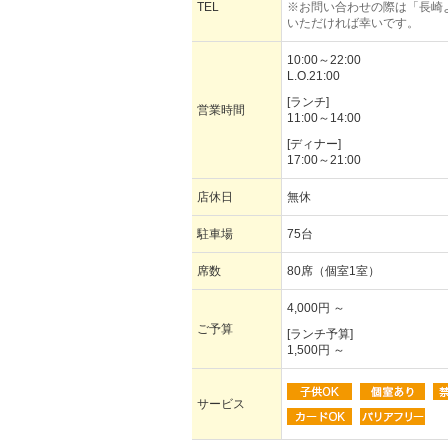
TEL
※お問い合わせの際は「長崎
いただければ幸いです。
10:00～22:00
L.O.21:00
[ランチ]
営業時間
11:00～14:00
[ディナー]
17:00～21:00
店休日
無休
駐車場
75台
席数
80席（個室1室）
4,000円 ～
ご予算
[ランチ予算]
1,500円 ～
サービス