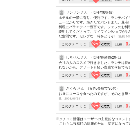
サンサン さん （女性//未登録）
ホテルの一階に有り、便利です。ランチバイ
ューばかりです。焼きたてパンもまた、最高!
料理にバラエティー豊富です。シェフのお料
説明してくださって、マイワイン!シェフが
な空間です。セレブな一時をどうぞ!
（投稿:200
0
このクチコミに
現在：
しろりん さん （女性/長崎市/20代）
会社の人のススメで行きました。ランチは長
れないかも。デザートも軽い食感で何個でも
0
このクチコミに
現在：
さくら さん （女性/長崎市/30代）
お昼にコースを食べたのですが、そのとき座
載：2008/06/28）
0
このクチコミに
現在：
※クチコミ情報はユーザーの主観的なコメント
これらは投稿時の情報のため、変更になって