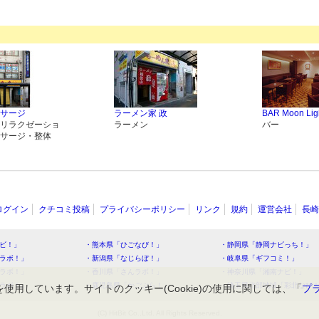
サージ
ラーメン家 政
BAR Moon Lig
リラクゼーショ
ラーメン
バー
サージ・整体
ログイン
クチコミ投稿
プライバシーポリシー
リンク
規約
運営会社
長崎
ビ！」
・熊本県「ひごなび！」
・静岡県「静岡ナビっち！」
ラボ！」
・新潟県「なじらぼ！」
・岐阜県「ギフコミ！」
ラボ！」
・香川県「さんラボ！」
・神奈川県「湘南ナビ！」
ラボ！」
・鹿児島県「かごぶら！」
・埼玉県北部地域「彩北なび
を使用しています。サイトのクッキー(Cookie)の使用に関しては、「
プ
(C) HitBit Co.,Ltd. All Rights Reserved.