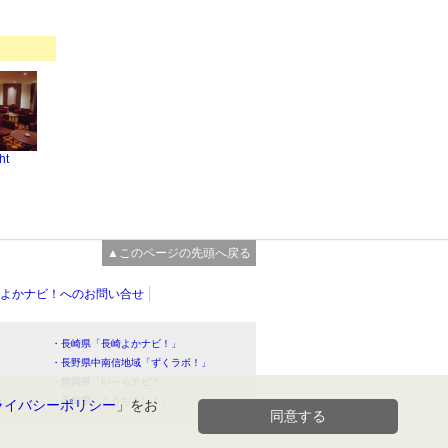
ht
▲このページの先頭へ戻る
よかナビ！へのお問い合せ
・長崎県「長崎よかナビ！」
・長野県中南信地域「ずくラボ！」
・静岡県「い～らナビ！」
！」
・高知県「こうちドン！」
ライバシーポリシー
」をお
同意する