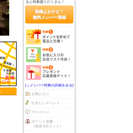
ると特典盛りだくさん！
長崎よかナビ！
無料メンバー登録
[→メンバー特典の詳細をみる]
る
お気に入り
行きたいイベント
マイページ
ポイント交換
（現在 0ポイント）