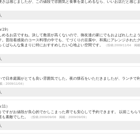
便さは感じましたが、この値段で雰囲気と食事を楽しめるなら、いいお店だと感じ
人
.19）
しめるお店ですね。決して敷居が高くないので、御友達の家にでもおよばれしたよ
す。普段着感覚のコース料理の中でも、てづくりの豆腐や、和風にアレンジされた
っくばらんな集まりに特におすすめしたい心地よい空間です。
（投稿:2009/11/04 掲
人
いで日本庭園がとても良い雰囲気でした。夜の懐石をいただきましたが、ランチで
載：2009/11/04）
人
.11）
うですがお値段が良心的でかしこまった席でも安心して予約できます。 以前こちら
庭も素敵でした。
（投稿:2009/09/08 掲載：2009/09/09）
人