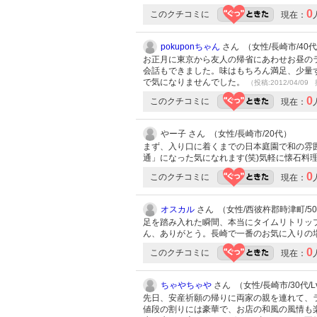
0
このクチコミに
現在：
pokuponちゃん
さん （女性/長崎市/40代/
お正月に東京から友人の帰省にあわせお昼のラ
会話もできました。味はもちろん満足、少量
で気になりませんでした。
（投稿:2012/04/09 
0
このクチコミに
現在：
やー子 さん （女性/長崎市/20代）
まず、入り口に着くまでの日本庭園で和の雰
通」になった気になれます(笑)気軽に懐石料
0
このクチコミに
現在：
オスカル
さん （女性/西彼杵郡時津町/50代
足を踏み入れた瞬間、本当にタイムリトリッ
ん、ありがとう。長崎で一番のお気に入りの
0
このクチコミに
現在：
ちゃやちゃや
さん （女性/長崎市/30代/Lv
先日、安産祈願の帰りに両家の親を連れて、ラ
値段の割りには豪華で、お店の和風の風情も