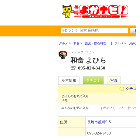
グルメ
和食
割烹・懐石料理
グルメ
お弁
ワショク ヨヒラ
和食 よひら
095-824-3450
基本情報
クチコミ
写真
クチ
じぶんのお気に入り:
メモ:
みんなのお気に入り:
お気に入り…
7人
行っ
住所
長崎市籠町9-5
095-824-3450