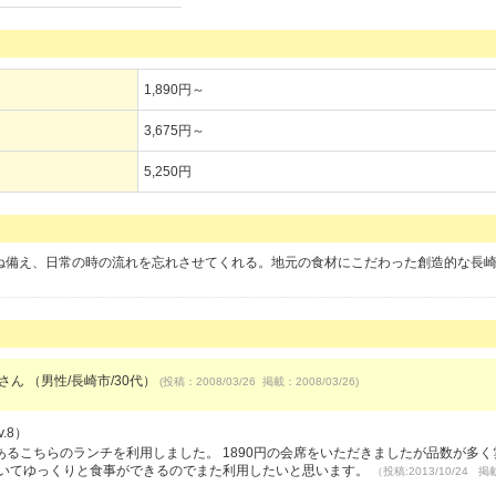
1,890円～
3,675円～
5,250円
兼ね備え、日常の時の流れを忘れさせてくれる。地元の食材にこだわった創造的な長
。
さん （男性/長崎市/30代）
(投稿：2008/03/26 掲載：2008/03/26)
.8）
るこちらのランチを利用しました。 1890円の会席をいただきましたが品数が多く
着いてゆっくりと食事ができるのでまた利用したいと思います。
（投稿:2013/10/24 掲