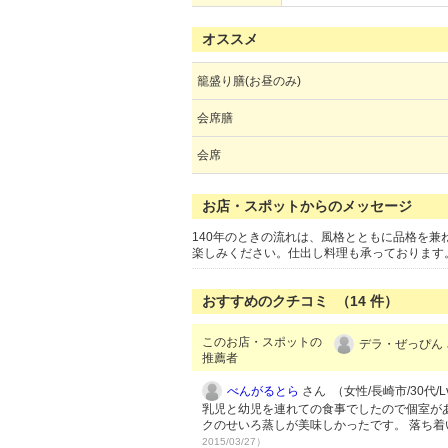
オススメ
籠盛り膳(お昼のみ)
会席膳
会席
お店・スポットからのメッセージ
140年のときの流れは、風格とともに品格を
楽しみください。仕出し料理も承っております
おすすめのクチコミ （
14
件）
このお店・スポットの
デラ・ぜっぴん 
推薦者
べんがるとら
さん （女性/長崎市/30代/Lv
乳児と幼児を連れての食事でしたので個室があ
クのせいろ蒸しが美味しかったです。 落ち
2015/03/27）