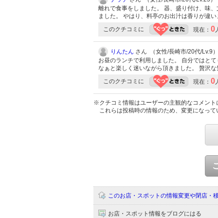
離れで食事をしました。 器、盛り付け、味、
ました。 やはり、料亭のお出汁は香りが違
0
このクチコミに
現在：
りんたん
さん （女性/長崎市/20代/Lv.9
お昼のランチで利用しました。 自分ではと
なぁと楽しく迷いながら頂きました。 贅沢
0
このクチコミに
現在：
※クチコミ情報はユーザーの主観的なコメント
これらは投稿時の情報のため、変更になって
このお店・スポットの情報変更や閉店・
お店・スポット情報をブログにはる