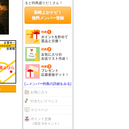
ると特典盛りだくさん！
長崎よかナビ！
無料メンバー登録
[→メンバー特典の詳細をみる]
る
お気に入り
行きたいイベント
マイページ
ポイント交換
（現在 0ポイント）