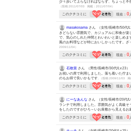
少々歩いて上らなければならず、ちょっと不
（投稿:2011/07/03 掲載：2011/07/04）
0
このクチコミに
現在：
masakosama
さん （女性/長崎市/50代/Lv
きどらない雰囲気で、カジュアルに和食が楽
で、気心のしれた仲間とわいわいと楽しめま
風のお料理などが特においしかったです。ざ
2009/11/04）
0
このクチコミに
現在：
石敢當
さん （男性/長崎市/30代/Lv.23）
お祝いの席で利用しました。落ち着いた佇ま
のもお得で良いかもです.
（投稿:2009/11/03 掲
0
このクチコミに
現在：
にーなあんな
さん （女性/長崎市/20代/Lv
ランチで利用しました。雰囲気がよく高級そ
をしたのですがひろ～いお座敷から見えるお
0
このクチコミに
現在：
ナッチ
さん （女性/長崎市/20代/Lv.25）