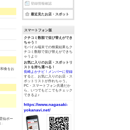
登録情報確認
最近見たお店・スポット
スマートフォン版
クチコミ数順で並び替えができ
ちゃう！
モバイル端末での検索結果もク
チコミ数順で並び替えができち
ゃうよ☆
お気に入りのお店・スポットリ
ストを持ち運べる！
崎和食をお
長崎よかナビ！メンバーに登録
すると、お気に入りのお店・ス
ポットリストが作れちゃう。
PC・スマートフォン共通だか
ら、いつでもどこでもチェック
できるよ♪
https://www.nagasaki-
yokanavi.net/
雲仙ポー
載：