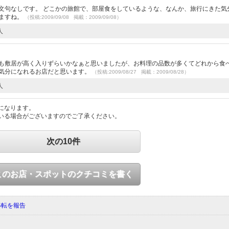
文句なしです。 どこかの旅館で、部屋食をしているような、なんか、旅行にきた気
いますね。
（投稿:2009/09/08 掲載：2009/09/08）
人
）
ても敷居が高く入りずらいかなぁと思いましたが、お料理の品数が多くてどれから食
な気分になれるお店だと思います。
（投稿:2009/08/27 掲載：2009/08/28）
人
になります。
いる場合がございますのでご了承ください。
次の10件
このお店・スポットのクチコミを書く
移転を報告