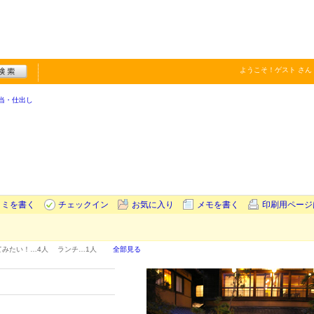
ようこそ！
ゲスト
さん
当・仕出し
コミを書く
チェックイン
お気に入り
メモを書く
印刷用ページ
てみたい！…
4人
ランチ…
1人
全部見る