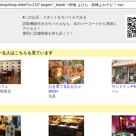
■
このお店・スポットをモバイルでみる
読取機能付きのモバイルなら、右のバーコードから簡単に
アクセス！
便利に店舗情報を持ち歩こう！
いる人はこちらも見ています
カフェ
心を育てるおもちゃ
サンドイッチMa
喫茶店
WISH
パン
玩具