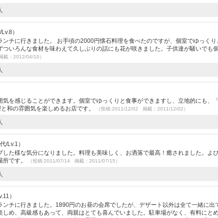
人
Lv.8）
ンチに行きました。 お手頃の2000円懐石料理を食べたのですが、個室でゆっくり
ずついろんな食材を味わえて久しぶりの話にも花が咲きました。子供達が騒いでも
掲載：2012/04/10）
人
囲気を感じることができます。個室でゆっくりと食事ができますし、立地的にも、
理と和の雰囲気を楽しめるお店です。
（投稿:2011/12/02 掲載：2011/12/02）
人
/Lv.1）
プした様な気分になりました。料理も美味しく、お洒落で最高！癒されました。よ
場所です。
（投稿:2011/07/14 掲載：2011/07/15）
人
.11）
ンチに行きました。1890円のお昼の会席でしたが、デザート以外は全て一緒に出
楽しめ、高級感もあって、両親はとても喜んでいました。駐車場がなく、有料にと