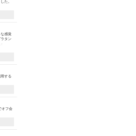
ました。
うな感覚
グラタン
載：
利用する
でオフ会