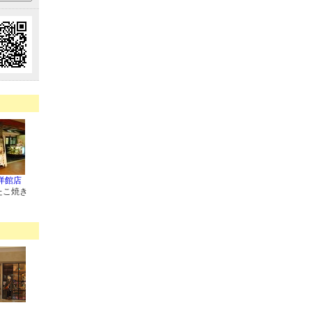
洋館店
たこ焼き