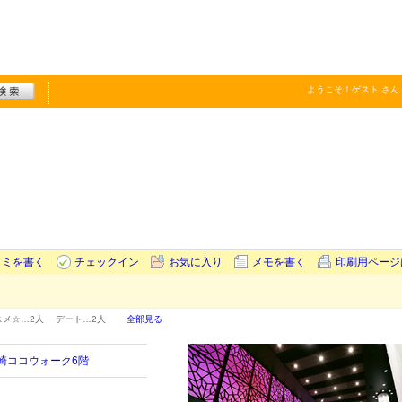
ようこそ！
ゲスト
さん
コミを書く
チェックイン
お気に入り
メモを書く
印刷用ページ
スメ☆…
2人
デート…
2人
全部見る
長崎ココウォーク6階