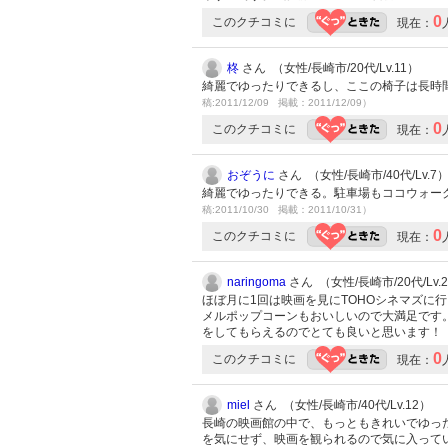
0
このクチコミに
現在：
柊
さん （女性/長崎市/20代/Lv.11）
綺麗でゆったりできるし、ここの椅子は長時
稿:2011/12/09 掲載：2011/12/09）
0
このクチコミに
現在：
おぞうに
さん （女性/長崎市/40代/Lv.7
綺麗でゆったりできる。駐車場もココウォー
稿:2011/10/30 掲載：2011/10/31）
0
このクチコミに
現在：
naringoma
さん （女性/長崎市/20代/Lv.
ほぼ月に1回は映画を見にTOHOシネマズに
メルポップコーンもおいしいので大満足です
をしてもらえるのでとても良いと思います！
0
このクチコミに
現在：
miel
さん （女性/長崎市/40代/Lv.12）
長崎の映画館の中で、もっともきれいでゆっ
を気にせず、映画を観られるので気に入って