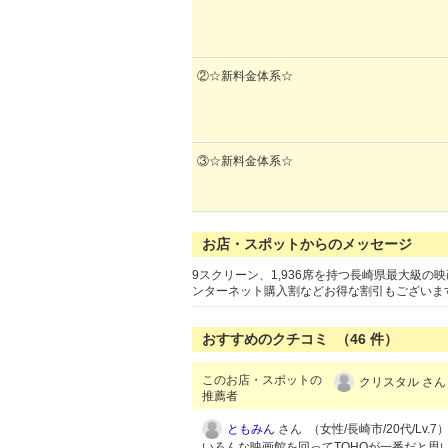
②☆新料金体系☆
③☆新料金体系☆
お店・スポットからのメッセージ
9スクリーン、1,936席を持つ長崎県最大級
ンターネット購入割などお得な割引もございま
おすすめのクチコミ （
46
件）
このお店・スポットの
クリスタル さん
推薦者
ともみん
さん （女性/長崎市/20代/Lv.7
いろんな映画館を回ってTOHOが一番だと