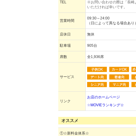
TEL
※お問い合わせの際は「長崎
いただければ幸いです。
09:30～24:00
営業時間
（日によって異なる場合あり
店休日
無休
駐車場
905台
席数
全1,936席
サービス
お店のホームページ
リンク
☆MOVIEランキング☆
オススメ
①☆新料金体系☆