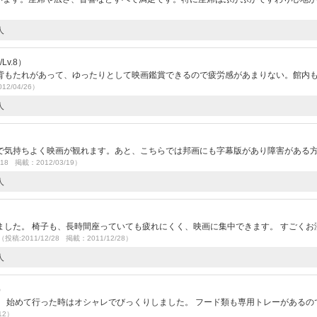
人
Lv.8）
背もたれがあって、ゆったりとして映画鑑賞できるので疲労感があまりない。館内
12/04/26）
人
で気持ちよく映画が観れます。あと、こちらでは邦画にも字幕版があり障害がある
/18 掲載：2012/03/19）
人
した。 椅子も、長時間座っていても疲れにくく、映画に集中できます。 すごくお
（投稿:2011/12/28 掲載：2011/12/28）
人
）
 始めて行った時はオシャレでびっくりしました。 フード類も専用トレーがあるの
12）