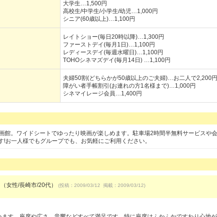
大学生…1,500円
高校生/中学生/小学生/幼児…1,000円
シニア(60歳以上)…1,100円
レイトショー(毎日20時以降)…1,300円
ファーストデイ(毎月1日)…1,100円
レディースデイ(毎週水曜日)…1,100円
TOHOシネマズデイ(毎月14日) …1,100円
夫婦50割(どちらかが50歳以上のご夫婦)…お二人で2,200
障がい者手帳割引(お連れの方1名様まで)…1,000円
シネマイレージ会員…1,400円
の映画館。ワイドシートでゆったり映画が楽しめます。駐車場2時間半無料サービスや
す!お一人様でもグループでも、お気軽にご利用ください。
 （女性/長崎市/20代）
(投稿：2009/03/12 掲載：2009/03/12)
）
思います。座席や広さ、音響などすべて満足です。特に座席はふかふかですわり心地