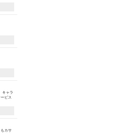
、キャラ
サービス
日もカサ