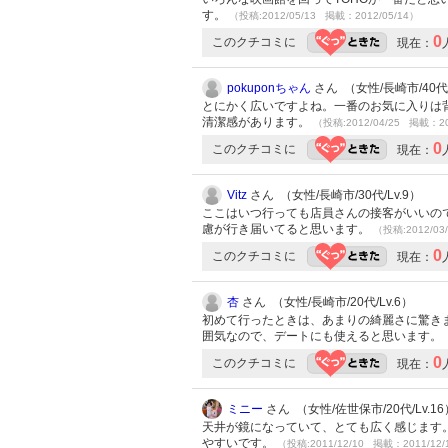
す。
（投稿:2012/05/13 掲載：2012/05/14）
0
このクチコミに
現在：
pokuponちゃん
さん （女性/長崎市/40代/
とにかく広いですよね。一番のお気に入りは
清潔感があります。
（投稿:2012/04/25 掲載：20
0
このクチコミに
現在：
Vitz
さん （女性/長崎市/30代/Lv.9）
ここはいつ行っても店員さんの接客がいいの
慮が行き届いてると思います。
（投稿:2012/03
0
このクチコミに
現在：
杏
さん （女性/長崎市/20代/Lv.6）
初めて行ったときは、あまりの綺麗さに驚きま
囲気なので、デートにも使えると思います。
0
このクチコミに
現在：
ミニー
さん （女性/佐世保市/20代/Lv.16
天井が鏡になっていて、とても広く感じます。
やすいです。
（投稿:2011/12/10 掲載：2011/12/