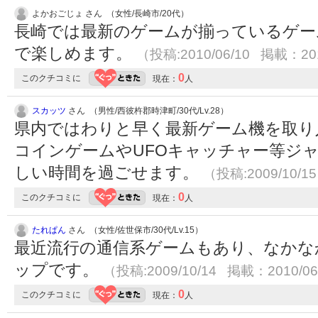
よかおごじょ さん （女性/長崎市/20代）
長崎では最新のゲームが揃っているゲー
で楽しめます。
（投稿:2010/06/10 掲載：201
0
このクチコミに
現在：
人
スカッツ
さん （男性/西彼杵郡時津町/30代/Lv.28）
県内ではわりと早く最新ゲーム機を取り
コインゲームやUFOキャッチャー等ジ
しい時間を過ごせます。
（投稿:2009/10/1
0
このクチコミに
現在：
人
たれぱん
さん （女性/佐世保市/30代/Lv.15）
最近流行の通信系ゲームもあり、なかな
ップです。
（投稿:2009/10/14 掲載：2010/06
0
このクチコミに
現在：
人