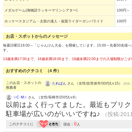
メダルゲーム(海物語ラッキーマリンシアター)
100円～
ホッケースタジアム・太鼓の達人・仮面ライダーガンバライド
100円
お店・スポットからのメッセージ
毎週日曜日16:00～「じゃんけん大会」を開催しています。15:00～先着50
す。
13歳未満17:00まで、16歳未満18:00まで、18歳未満22:00までの入場制限
おすすめのクチコミ （
4
件）
このお店・スポットの
たれぱん
さん （女性/佐世保市/30代/Lv.15）
(投稿：
推薦者
☆C･M☆
さん （女性/長崎市/20代/Lv.8）
以前はよく行ってました。最近もプリク
駐車場が広いのがいいですね♪
（投稿:2011
0
このクチコミに
現在：
人