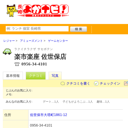
レジャー
アミューズメント
ゲームセンター
ラクイチラクザ サセボテン
楽市楽座 佐世保店
0956-34-4101
基本情報
クチコミ
写真
クチコミを書く
チェックイン
じぶんのお気に入り:
メモ:
みんなのお気に入り:
デート…
1人
子どもがよろこぶ…
1人
趣味…
1人
住所
佐世保市大塔町1861-12
0956-34-4101