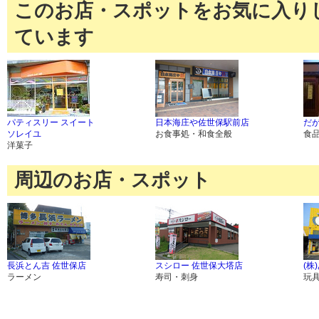
このお店・スポットをお気に入り
ています
パティスリー スイート
日本海庄や佐世保駅前店
だ
ソレイユ
お食事処・和食全般
食
洋菓子
周辺のお店・スポット
長浜とん吉 佐世保店
スシロー 佐世保大塔店
(株
ラーメン
寿司・刺身
玩