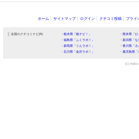
ホーム
サイトマップ
ログイン
クチコミ投稿
プライ
全国のクチコミナビ(R)
・栃木県「栃ナビ！」
・熊本県「ひ
・福島県「ふくラボ！」
・新潟県「な
・群馬県「ぐんラボ！」
・香川県「さ
・石川県「金沢ラボ！」
・鹿児島県「
(C) HitBit