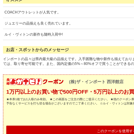
COACHアウトレットが人気です。
ジュエリーの品揃えも良く売れています。
ルイ・ヴィトンの新作も随時入荷中!
お店・スポットからのメッセージ
インポートの品々は県内最大級の品揃えです。入手困難な物や新作も揃えております!
ては、取り寄せ可能です。また、国内定価の5%～80%オフで買うことができる
(株)ザ・インポート 西洋館店
1万円以上のお買い物で500円OFF・5万円以上のお買い
★本券1枚でお1人様のみ有効。 ★この画面をご注文の際にご提示ください。 ★他のクーポン
予告なくサービスを打ち切る場合がございますのでご了承ください。 ☆ルイ・ヴィトンは対象
このクーポンを使用す