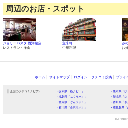
周辺のお店・スポット
ジョリーパスタ 西洋館店
宝来軒
み
レストラン・洋食
中華料理
お
ホーム
サイトマップ
ログイン
クチコミ投稿
プライ
全国のクチコミナビ(R)
・栃木県「栃ナビ！」
・熊本県「ひ
・福島県「ふくラボ！」
・新潟県「な
・群馬県「ぐんラボ！」
・香川県「さ
・石川県「金沢ラボ！」
・鹿児島県「
(C) HitBit