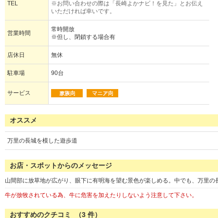
TEL
※お問い合わせの際は「長崎よかナビ！を見た」とお伝え
いただければ幸いです。
常時開放
営業時間
※但し、閉鎖する場合有
店休日
無休
駐車場
90台
サービス
オススメ
万里の長城を模した遊歩道
お店・スポットからのメッセージ
山間部に放草地が広がり、眼下に有明海を望む景色が楽しめる。中でも、万里の長
牛が放牧されている為、牛に危害を加えたりしないよう注意して下さい。
おすすめのクチコミ （
3
件）