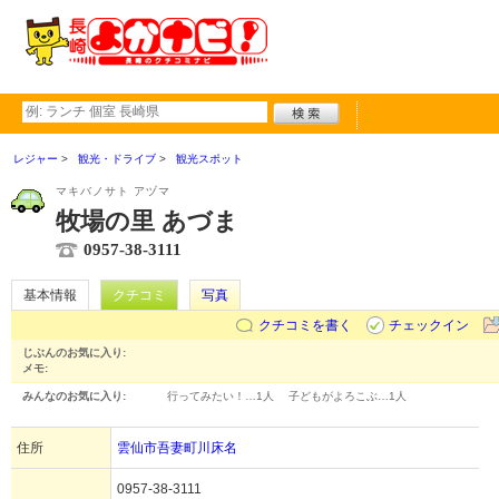
レジャー
観光・ドライブ
観光スポット
マキバノサト アヅマ
牧場の里 あづま
0957-38-3111
基本情報
クチコミ
写真
クチコミを書く
チェックイン
じぶんのお気に入り:
メモ:
みんなのお気に入り:
行ってみたい！…
1人
子どもがよろこぶ…
1人
住所
雲仙市吾妻町川床名
0957-38-3111