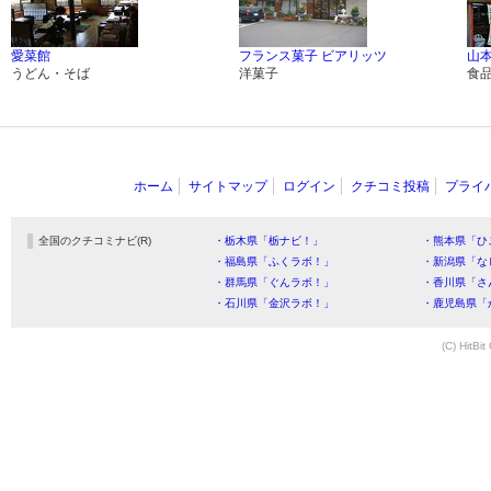
愛菜館
フランス菓子 ビアリッツ
山
うどん・そば
洋菓子
食
ホーム
サイトマップ
ログイン
クチコミ投稿
プライ
全国のクチコミナビ(R)
・栃木県「栃ナビ！」
・熊本県「ひ
・福島県「ふくラボ！」
・新潟県「な
・群馬県「ぐんラボ！」
・香川県「さ
・石川県「金沢ラボ！」
・鹿児島県「
(C) HitBit