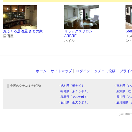
おふくろ居酒屋 さとの家
リラックスサロン
Sol
居酒屋
ARBRE
エ
ネイル
ン
ホーム
サイトマップ
ログイン
クチコミ投稿
プライ
全国のクチコミナビ(R)
・栃木県「栃ナビ！」
・熊本県「ひ
・福島県「ふくラボ！」
・新潟県「な
・群馬県「ぐんラボ！」
・香川県「さ
・石川県「金沢ラボ！」
・鹿児島県「
(C) HitBit