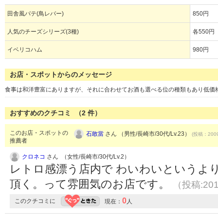
田舎風パテ(鳥レバー)
850円
人気のチーズシリーズ(3種)
各550円
イベリコハム
980円
お店・スポットからのメッセージ
食事は和洋豊富にありますが、それに合わせてお酒も選べる位の種類もあり低価
おすすめのクチコミ （
2
件）
このお店・スポットの
石敢當
さん （男性/長崎市/30代/Lv.23）
(投稿：2009
推薦者
クロネコ
さん （女性/長崎市/30代/Lv.2）
レトロ感漂う店内で わいわいというよ
頂く。って雰囲気のお店です。
（投稿:201
0
このクチコミに
現在：
人