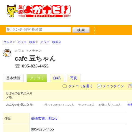
グルメ
カフェ・喫茶
カフェ・喫茶店
カフェ マメチャン
cafe 豆ちゃん
095-825-4455
基本情報
クチコミ
Q&A
写真
クチコミを書く
チェックイン
じぶんのお気に入り:
メモ:
みんなのお気に入り:
行ってみたい！…
29人
ランチ…
5人
お気に入り…
4人
全
住所
長崎市古川町1-5
095-825-4455