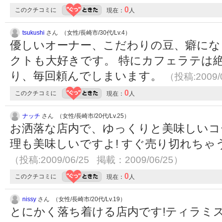
0
このクチコミに
現在：
人
tsukushi
さん （女性/長崎市/30代/Lv.4）
優しいオーナー、こだわりの豆、癖にな
クトも大好きです。 特にカフェラテは
り、毎回頼んでしまいます。
（投稿:2009/
0
このクチコミに
現在：
人
ナッチ
さん （女性/長崎市/20代/Lv.25）
お洒落な店内で、ゆっくりと美味しいコ
理も美味しいですよ! すぐ売り切れち
（投稿:2009/06/25 掲載：2009/06/25）
0
このクチコミに
現在：
人
nissy
さん （女性/長崎市/20代/Lv.19）
とにかく落ち着ける店内です!ティラミ