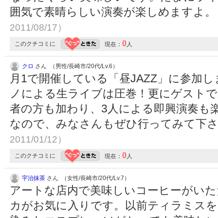
囲気で素晴らしい演奏が楽しめますよ
2011/08/17）
0
このクチコミに
現在：
人
クロ
さん （男性/長崎市/20代/Lv.6）
月1で開催している「昼JAZZ」に参加
ノによる生ライブは圧巻！更にゲストで
者の方も加わり、3人による即興演奏も
なので、みなさんもぜひ行ってみて下さ
2011/01/12）
0
このクチコミに
現在：
人
宇治抹茶
さん （女性/長崎市/20代/Lv.7）
アートな店内で美味しいコーヒーがいた
カがお気に入りです。以前ティラミスを