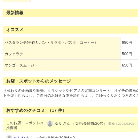
最新情報
オススメ
パスタランチ(手作りパン・サラダ・パスタ・コーヒー)
980円
カフェラテ
500円
マンゴースムージー
650円
お店・スポットからのメッセージ
月替わりの企画展や販売、クラシックやピアノの定期コンサート、月イチの映画
トを楽しむもよし、ご自分のお好きな本を読むもよし。ごゆっくりおくつろぎく
おすすめのクチコミ （
17
件）
このお店・スポットの
ゆり さん （女性/長崎市/20代）
(投稿：2008/03/26 
推薦者