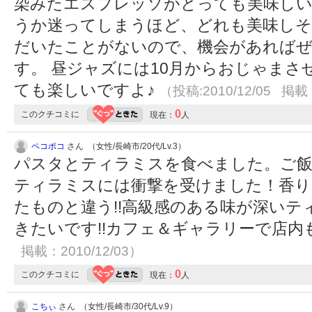
染みたエスプレッソがとっても美味しい
うか迷ってしまうほど、どれも美味しそ
だいたことがないので、機会があれば
す。 昼ジャズには10月からおじゃま
ても楽しいですよ♪
（投稿:2010/12/05 掲載：
0
このクチコミに
現在：
人
ペコポコ
さん （女性/長崎市/20代/Lv.3）
パスタとティラミスを食べました。ご
ティラミスには衝撃を受けました！香り
たものと違う!!高級感のある味が深い
きたいです!!カフェ＆ギャラリーで店内
掲載：2010/12/03）
0
このクチコミに
現在：
人
こちぃ
さん （女性/長崎市/30代/Lv.9）