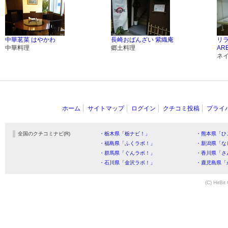
中華茗菜 はやかわ
長崎おばんざい 紫織庵
リ
中華料理
郷土料理
AR
ネ
ホーム
サイトマップ
ログイン
クチコミ投稿
プライ
全国のクチコミナビ(R)
・栃木県「栃ナビ！」
・熊本県「ひ
・福島県「ふくラボ！」
・新潟県「な
・群馬県「ぐんラボ！」
・香川県「さ
・石川県「金沢ラボ！」
・鹿児島県「
(C) HitBit