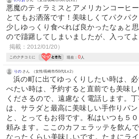
のりお
さん （女性/長崎市/30代/Lv.2）
悪魔のティラミスとアメリカンコーヒ
とてもお洒落です！美味しくてパクパク
少しゆっくり食べれば良かったなぁと思
ので躊躇してしまいましたが、入って
掲載：2012/01/20）
0
このクチコミに
現在：
人
りの
さん （女性/長崎市/50代/Lv.2）
浜の町に出てゆっくりしたい時は、必
べたい時は、予約すると直前でも美味し
くださるので、遠慮なく電話します。丁
は、サラダと最高に美味しい手作りパン
と、とってもお得です。私はいつも５０
頼みます。ここのカフェラッテを飲んで
なったくらい美味しいです。たまにライ