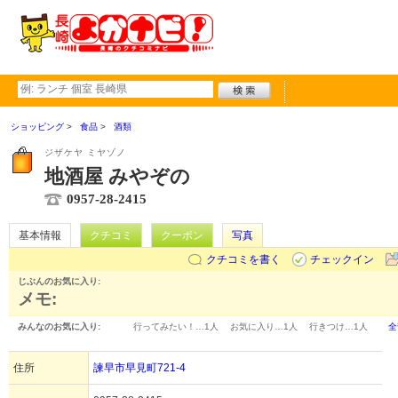
ショッピング
食品
酒類
ジザケヤ ミヤゾノ
地酒屋 みやぞの
0957-28-2415
基本情報
クチコミ
クーポン
写真
クチコミを書く
チェックイン
じぶんのお気に入り:
メモ:
みんなのお気に入り:
行ってみたい！…
1人
お気に入り…
1人
行きつけ…
1人
全
住所
諫早市早見町721-4