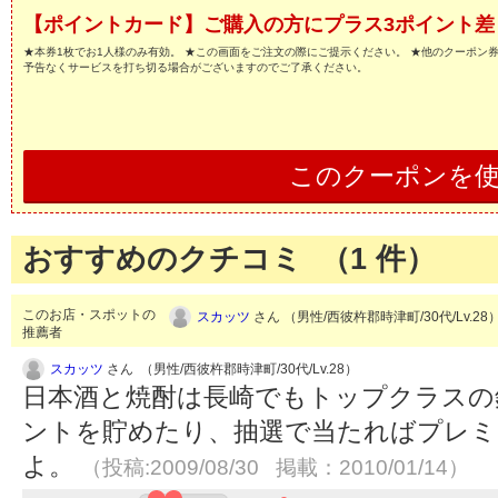
【ポイントカード】ご購入の方にプラス3ポイント差
★本券1枚でお1人様のみ有効。 ★この画面をご注文の際にご提示ください。 ★他のクーポン
予告なくサービスを打ち切る場合がございますのでご了承ください。
このクーポンを
おすすめのクチコミ （
1
件）
このお店・スポットの
スカッツ
さん （男性/西彼杵郡時津町/30代/Lv.28
推薦者
スカッツ
さん （男性/西彼杵郡時津町/30代/Lv.28）
日本酒と焼酎は長崎でもトップクラスの
ントを貯めたり、抽選で当たればプレミ
よ。
（投稿:2009/08/30 掲載：2010/01/14）