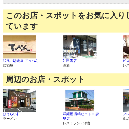
このお店・スポットをお気に入り
ています
和風ご馳走屋 てっぺん
沖田酒店
ビス
居酒屋
酒類
レ
周辺のお店・スポット
ほうらい軒
洋麺屋 長崎ピエトロ 諫
フレ
ラーメン
早店
食
レストラン・洋食