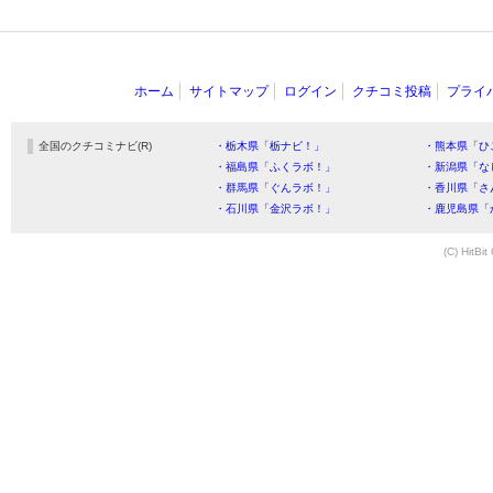
ホーム
サイトマップ
ログイン
クチコミ投稿
プライ
全国のクチコミナビ(R)
・栃木県「栃ナビ！」
・熊本県「ひ
・福島県「ふくラボ！」
・新潟県「な
・群馬県「ぐんラボ！」
・香川県「さ
・石川県「金沢ラボ！」
・鹿児島県「
(C) HitBit