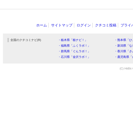
ホーム
サイトマップ
ログイン
クチコミ投稿
プライ
全国のクチコミナビ(R)
・栃木県「栃ナビ！」
・熊本県「ひ
・福島県「ふくラボ！」
・新潟県「な
・群馬県「ぐんラボ！」
・香川県「さ
・石川県「金沢ラボ！」
・鹿児島県「
(C) HitBit