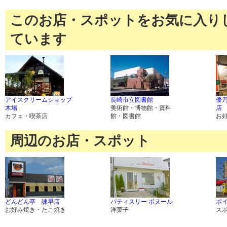
このお店・スポットをお気に入り
ています
アイスクリームショップ
長崎市立図書館
優
木場
美術館・博物館・資料
店
カフェ・喫茶店
館・図書館
お
周辺のお店・スポット
どんどん亭 諫早店
パティスリー ボヌール
ポイ
お好み焼き・たこ焼き
洋菓子
ス