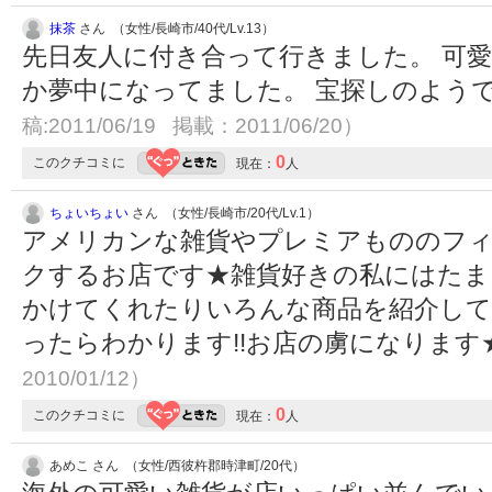
抹茶
さん （女性/長崎市/40代/Lv.13）
先日友人に付き合って行きました。 可
か夢中になってました。 宝探しのよう
稿:2011/06/19 掲載：2011/06/20）
0
このクチコミに
現在：
人
ちょいちょい
さん （女性/長崎市/20代/Lv.1）
アメリカンな雑貨やプレミアもののフ
クするお店です★雑貨好きの私にはたま
かけてくれたりいろんな商品を紹介してく
ったらわかります!!お店の虜になります
2010/01/12）
0
このクチコミに
現在：
人
あめこ さん （女性/西彼杵郡時津町/20代）