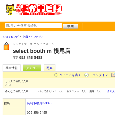
ショッピング
雑貨・インテリア
セレクトブース エム ヨコオテン
select booth m 横尾店
095-856-5455
基本情報
クチコミ
写真
クチコミを書く
チェックイン
じぶんのお気に入り:
メモ:
みんなのお気に入り:
行ってみたい！…
4人
おススメ☆…
1人
趣味…
1人
全部見
住所
長崎市横尾3-33-8
095-856-5455