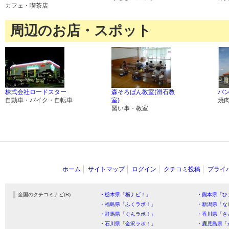
カフェ・喫茶店
周辺のお店・スポット
株式会社ロードスター
森そろばん教室(滑石教
バン
自動車・バイク・自転車
室)
焼
習い事・教室
ホーム
サイトマップ
ログイン
クチコミ投稿
プライ
全国のクチコミナビ(R)
・栃木県「栃ナビ！」
・熊本県「ひ
・福島県「ふくラボ！」
・新潟県「な
・群馬県「ぐんラボ！」
・香川県「さ
・石川県「金沢ラボ！」
・鹿児島県「