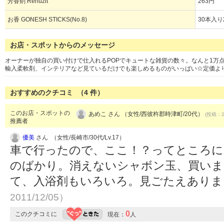
芳香剤 Renuzit
263円
お香 GONESH STICKS(No.8)
30本入り2
お店・スポットからのメッセージ
オーナーが独自の買い付けで仕入れるPOPでキュートな雑貨の数々。なんと1万
輸入柔軟剤、インテリアなど見ているだけでも楽しめるものがいっぱい☆定価より
おすすめのクチコミ （
4
件）
このお店・スポットの
あめこ さん （女性/西彼杵郡時津町/20代）
(投稿：20
推薦者
優美
さん （女性/長崎市/30代/Lv.17）
車で行ったので、ここ！？ってところにあ
のばかり。消えないシャボン玉、買いま
て、入浴剤もいろいろ。見ごたえあり
2011/12/05）
0
このクチコミに
現在：
人