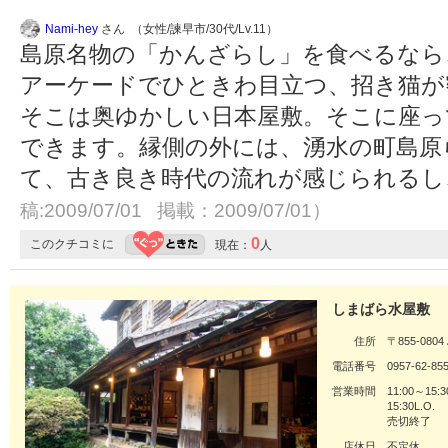
Nami-hey
さん （女性/諫早市/30代/Lv.11）
島原名物の「かんざらし」を食べるなら
アーケードでひときわ目立つ、招き猫が
そこは奥ゆかしい日本屋敷。そこに座っ
できます。縁側の外には、湧水の町島原
て、古き良き時代の流れが感じられるし
稿:2009/07/01 掲載：2009/07/01）
0
このクチコミに
現在：
人
しまばら水屋敷
住所
〒855-08
電話番号
0957-62-85
営業時間
11:00～15:3
15:30L.O.
売切終了
店休日
不定休