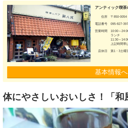
アンティック喫茶
住所
〒850-00
電話番号
095-827-39
営業時間
10:00～24:0
ランチ
11:30～14:0
上記時間帯
店休日
第1・3土曜
基本情報へ
体にやさしいおいしさ！「和