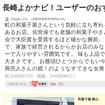
長崎よかナビ！ユーザーのお
たれぱん
さん （女性/佐世保市/30代/Lv.15）
町の和菓子屋さんという気軽に立ち寄れ
あるお店。佐世保でも老舗の和菓子やさ
会で大臣賞を受賞するほど確かな腕前。
で、家族で経営されるからかお店のみな
ーで入りやすい雰囲気です。 味も上品
大きさです。 お饅頭ひとつからでもい
商売人さんの鏡！のようなすてきな女
稿:2009/07/21 掲載：2009/08/17）
0
このクチコミに
現在：
人
和菓子舗 梶山