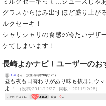
ミルクセーキって…ジュースじゃ
グラスからはみ出すほど盛り上が
ルクセーキ！
シャリシャリの食感の冷たいデザ
ケてしまいます！
長崎よかナビ！ユーザーのお
ルキ
さん （女性/長崎市/40代/Lv.1）
昼も夜も日替わりがあり味も抜群にウマ
よ！
（投稿:2011/12/27 掲載：2011/12/28）
0
このクチコミに
現在：
人