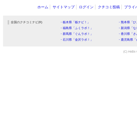
ホーム
サイトマップ
ログイン
クチコミ投稿
プライ
全国のクチコミナビ(R)
・栃木県「栃ナビ！」
・熊本県「ひ
・福島県「ふくラボ！」
・新潟県「な
・群馬県「ぐんラボ！」
・香川県「さ
・石川県「金沢ラボ！」
・鹿児島県「
(C) HitBit