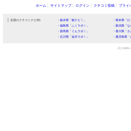
ホーム
サイトマップ
ログイン
クチコミ投稿
プライ
全国のクチコミナビ(R)
・栃木県「栃ナビ！」
・熊本県「ひ
・福島県「ふくラボ！」
・新潟県「な
・群馬県「ぐんラボ！」
・香川県「さ
・石川県「金沢ラボ！」
・鹿児島県「
(C) HitBit