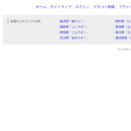
ホーム
サイトマップ
ログイン
クチコミ投稿
プライ
全国のクチコミナビ(R)
・栃木県「栃ナビ！」
・熊本県「ひ
・福島県「ふくラボ！」
・新潟県「な
・群馬県「ぐんラボ！」
・香川県「さ
・石川県「金沢ラボ！」
・鹿児島県「
(C) HitBit