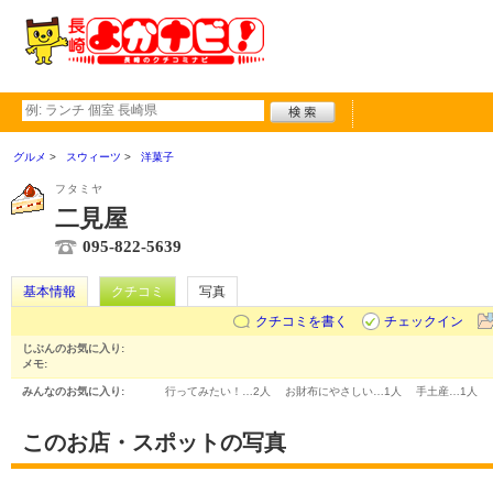
グルメ
スウィーツ
洋菓子
フタミヤ
二見屋
095-822-5639
基本情報
クチコミ
写真
クチコミを書く
チェックイン
じぶんのお気に入り:
メモ:
みんなのお気に入り:
行ってみたい！…
2人
お財布にやさしい…
1人
手土産…
1人
このお店・スポットの写真