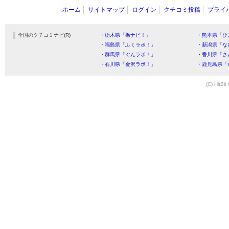
ホーム
サイトマップ
ログイン
クチコミ投稿
プライ
全国のクチコミナビ(R)
・栃木県「栃ナビ！」
・熊本県「ひ
・福島県「ふくラボ！」
・新潟県「な
・群馬県「ぐんラボ！」
・香川県「さ
・石川県「金沢ラボ！」
・鹿児島県「
(C) HitBit