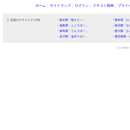
ホーム
サイトマップ
ログイン
クチコミ投稿
プライ
全国のクチコミナビ(R)
・栃木県「栃ナビ！」
・熊本県「ひ
・福島県「ふくラボ！」
・新潟県「な
・群馬県「ぐんラボ！」
・香川県「さ
・石川県「金沢ラボ！」
・鹿児島県「
(C) HitBit