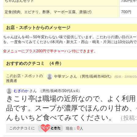
ちゃんぽんセット
750円(
定食(焼肉、エビチリ、酢豚、マーボー豆腐、唐揚げ)
700円
お店・スポットからのメッセージ
ちゃんぽんを40～50年変わらない味で提供しています。こだわりの濃い目のス
を、一度食べてみてください!本河内・新大工・西山・鳴滝・片渕には10分以内
全メニューにプラス200円で半チャーハン付にできます。
おすすめのクチコミ （
4
件）
このお店・スポットの
中華マン さん （男性/長崎市/40代）
(投稿：2008/05
推薦者
むぎのか
さん （男性/長崎市/30代/Lv.4）
きこり亭は職場の近所なので、よく利用
品です。スープが濃厚でほんのり甘め、
んもいちど食べてみてください。
（投稿:2
0
このクチコミに
現在：
人