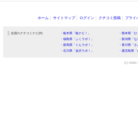
ホーム
サイトマップ
ログイン
クチコミ投稿
プライ
全国のクチコミナビ(R)
・栃木県「栃ナビ！」
・熊本県「ひ
・福島県「ふくラボ！」
・新潟県「な
・群馬県「ぐんラボ！」
・香川県「さ
・石川県「金沢ラボ！」
・鹿児島県「
(C) HitBit