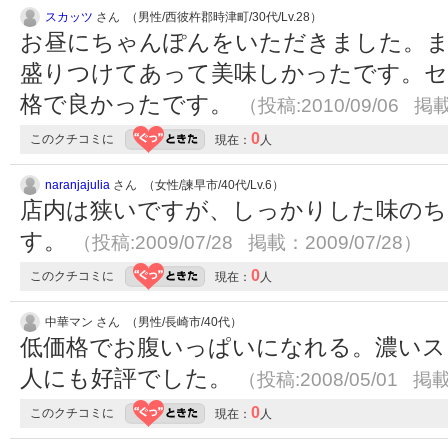
スカッツ
さん （男性/西彼杵郡時津町/30代/Lv.28）
お昼にちゃんぽんをいただきました。
盛りつけてあって美味しかったです。セ
格で良かったです。
（投稿:2010/09/06 掲載
0
このクチコミに
現在：
人
naranjajulia
さん （女性/諫早市/40代/Lv.6）
店内は狭いですが、しっかりした味のち
す。
（投稿:2009/07/28 掲載：2009/07/28）
0
このクチコミに
現在：
人
中華マン さん （男性/長崎市/40代）
低価格でお腹いっぱいになれる。濃いス
人にも好評でした。
（投稿:2008/05/01 掲載
0
このクチコミに
現在：
人