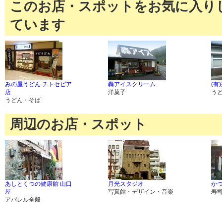
このお店・スポットをお気に入り
ています
みの屋うどん チトセピア
轟アイスクリーム
(有
店
洋菓子
う
うどん・そば
周辺のお店・スポット
あしとくつの健康館 山口
月光スタジオ
か
屋
写真館・デザイン・音楽
寿
アパレル全般