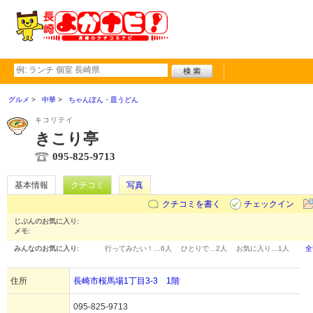
グルメ
中華
ちゃんぽん・皿うどん
キコリテイ
きこり亭
095-825-9713
基本情報
クチコミ
写真
クチコミを書く
チェックイン
じぶんのお気に入り:
メモ:
みんなのお気に入り:
行ってみたい！…
6人
ひとりで…
2人
お気に入り…
1人
全
住所
長崎市桜馬場1丁目3-3 1階
095-825-9713