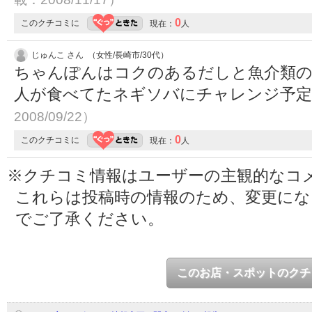
0
このクチコミに
現在：
人
じゅんこ さん （女性/長崎市/30代）
ちゃんぽんはコクのあるだしと魚介類の
人が食べてたネギソバにチャレンジ予
2008/09/22）
0
このクチコミに
現在：
人
※クチコミ情報はユーザーの主観的なコ
これらは投稿時の情報のため、変更に
でご了承ください。
このお店・スポットのクチ