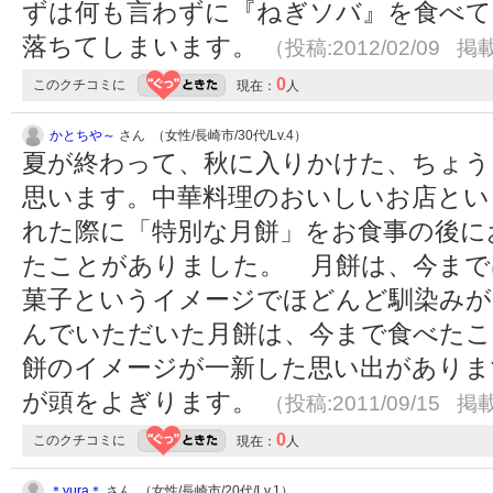
ずは何も言わずに『ねぎソバ』を食べて
落ちてしまいます。
（投稿:2012/02/09 掲載
0
このクチコミに
現在：
人
かとちや～
さん （女性/長崎市/30代/Lv.4）
夏が終わって、秋に入りかけた、ちょう
思います。中華料理のおいしいお店とい
れた際に「特別な月餅」をお食事の後に
たことがありました。 月餅は、今まで
菓子というイメージでほどんど馴染みが
んでいただいた月餅は、今まで食べたこ
餅のイメージが一新した思い出がありま
が頭をよぎります。
（投稿:2011/09/15 掲載
0
このクチコミに
現在：
人
＊yura＊
さん （女性/長崎市/20代/Lv.1）