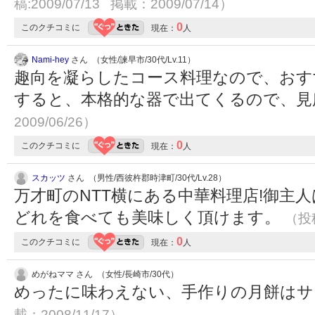
稿:2009/07/13 掲載：2009/07/14）
0
このクチコミに
現在：
人
Nami-hey
さん （女性/諫早市/30代/Lv.11）
趣向を凝らしたコース料理なので、おす
すると、本格的な器で出てくるので、見
2009/06/26）
0
このクチコミに
現在：
人
スカッツ
さん （男性/西彼杵郡時津町/30代/Lv.28）
万才町のNTT横にある中華料理店!御主
どれを食べても美味しく頂けます。
（投稿
0
このクチコミに
現在：
人
めがねママ さん （女性/長崎市/30代）
めったに味わえない、手作りの月餅はサイ
載：2008/11/17）