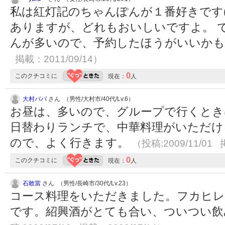
私は紅灯記のちゃんぽんが１番好きです(o
ありますが、どれもおいしいですよ。 
んが多いので、予約したほうがいいか
掲載：2011/09/14）
0
このクチコミに
現在：
人
大村パパ
さん （男性/大村市/40代/Lv.6）
お昼は、多いので、グループで行くとき
日替わりランチで、中華料理がいただけ
ので、よく行きます。
（投稿:2009/11/01 
0
このクチコミに
現在：
人
石敢當
さん （男性/長崎市/30代/Lv.23）
コース料理をいただきました。フカヒレ
です。紹興酒がとても合い、ついつい