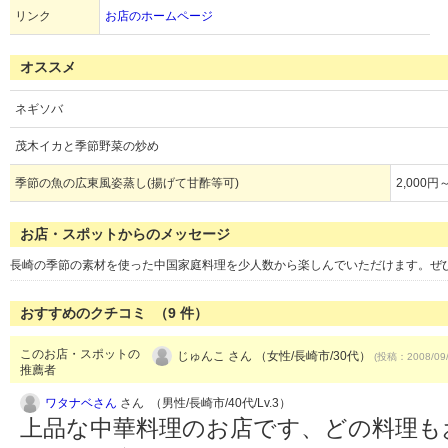
リンク
お店のホームページ
オススメ
ネギソバ
茂木イカと季節野菜の炒め
季節の魚の広東風姿蒸し(揚げて甘酢等可)
2,000円
お店・スポットからのメッセージ
長崎の季節の素材を使った中国家庭料理を少人数から楽しんでいただけます。ぜひ
おすすめのクチコミ （
9
件）
このお店・スポットの
じゅんこ さん （女性/長崎市/30代）
(投稿：2008/09
推薦者
ワタナベさん
さん （男性/長崎市/40代/Lv.3）
上品な中華料理のお店です、どの料理も