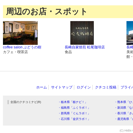
周辺のお店・スポット
coffee salon ぶどうの樹
長崎自家焙煎 松尾珈琲店
長
カフェ・喫茶店
食品
美
館
ホーム
サイトマップ
ログイン
クチコミ投稿
プライ
全国のクチコミナビ(R)
・栃木県「栃ナビ！」
・熊本県「ひ
・福島県「ふくラボ！」
・新潟県「な
・群馬県「ぐんラボ！」
・香川県「さ
・石川県「金沢ラボ！」
・鹿児島県「
(C) HitBit