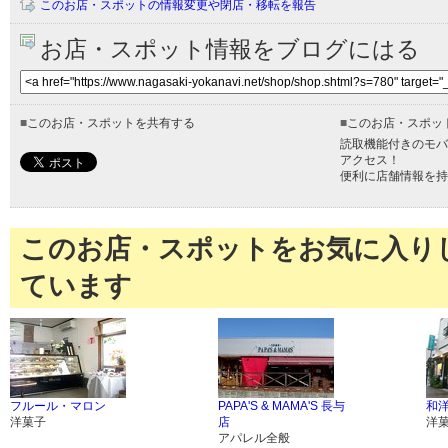
このお店・スポットの情報変更や閉店・移転を報告
お店・スポット情報をブログにはる
■
このお店・スポットを共有する
■
このお店・スポッ
読取機能付きのモバ
アクセス！
便利に店舗情報を持
このお店・スポットをお気に入り
ています
フルール・マロン
PAPA'S & MAMA'S 長与
和
洋菓子
店
洋
アパレル全般