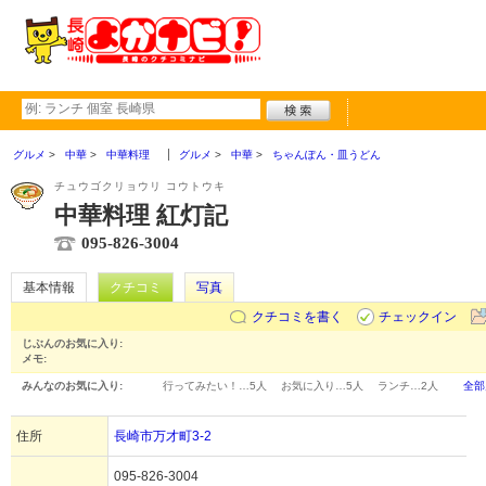
グルメ
中華
中華料理
グルメ
中華
ちゃんぽん・皿うどん
チュウゴクリョウリ コウトウキ
中華料理 紅灯記
095-826-3004
基本情報
クチコミ
写真
クチコミを書く
チェックイン
じぶんのお気に入り:
メモ:
みんなのお気に入り:
行ってみたい！…
5人
お気に入り…
5人
ランチ…
2人
全部
住所
長崎市万才町3-2
095-826-3004