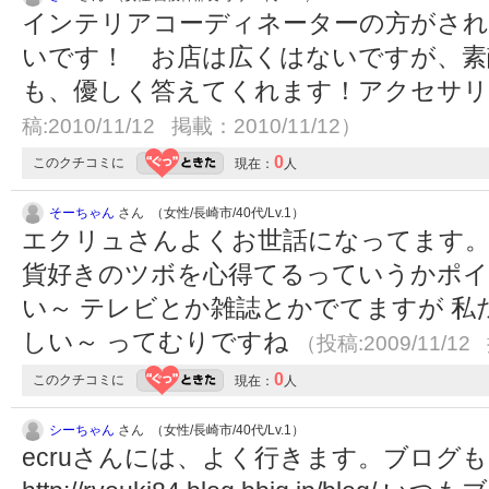
インテリアコーディネーターの方がさ
いです！ お店は広くはないですが、素
も、優しく答えてくれます！アクセサ
稿:2010/11/12 掲載：2010/11/12）
0
このクチコミに
現在：
人
そーちゃん
さん （女性/長崎市/40代/Lv.1）
エクリュさんよくお世話になってます。
貨好きのツボを心得てるっていうかポイン
い～ テレビとか雑誌とかでてますが 
しい～ ってむりですね
（投稿:2009/11/12
0
このクチコミに
現在：
人
シーちゃん
さん （女性/長崎市/40代/Lv.1）
ecruさんには、よく行きます。ブログ