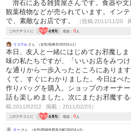
滑石にある雑貨屋さんです。食器や文
観葉植物などが売られています。イン
で、素敵なお店です。
（投稿:2011/11/20 
0
このクチコミに
現在：
人
リコマル
さん （女性/長崎市/30代/Lv.2）
本日、友人と一緒にはじめてお邪魔しま
味の私たちですが、「いいお店をみつけ
な通りから一歩入ったところにあります
くて、すぐにわかりました。今日はぺた
作りバッグを購入。ショップのオーナー
話も楽しめました。次にまたお邪魔す
稿:2011/02/22 掲載：2011/02/23）
0
このクチコミに
現在：
人
さー
さん （女性/西彼杵郡長与町/30代/Lv.5）