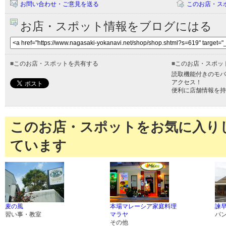
お問い合わせ・ご意見を送る
このお店・ス
お店・スポット情報をブログにはる
■
このお店・スポットを共有する
■
このお店・スポッ
読取機能付きのモバ
アクセス！
便利に店舗情報を持
このお店・スポットをお気に入り
ています
麦の風
本場マレーシア家庭料理
諫
習い事・教室
マラヤ
パ
その他