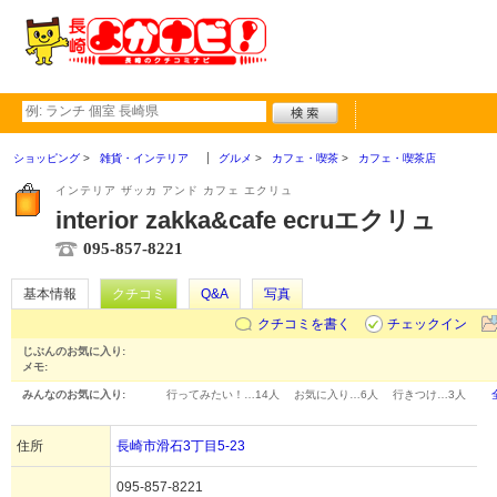
ショッピング
雑貨・インテリア
グルメ
カフェ・喫茶
カフェ・喫茶店
インテリア ザッカ アンド カフェ エクリュ
interior zakka&cafe ecruエクリュ
095-857-8221
基本情報
クチコミ
Q&A
写真
クチコミを書く
チェックイン
じぶんのお気に入り:
メモ:
みんなのお気に入り:
行ってみたい！…
14人
お気に入り…
6人
行きつけ…
3人
住所
長崎市滑石3丁目5-23
095-857-8221