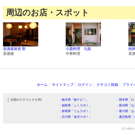
周辺のお店・スポット
居酒屋厨房 聖
小皿料理 九龍
焼鳥
居酒屋
中華料理
居
ホーム
サイトマップ
ログイン
クチコミ投稿
プライ
全国のクチコミナビ(R)
・栃木県「栃ナビ！」
・熊本県「ひ
・福島県「ふくラボ！」
・新潟県「な
・群馬県「ぐんラボ！」
・香川県「さ
・石川県「金沢ラボ！」
・鹿児島県「
(C) HitBit