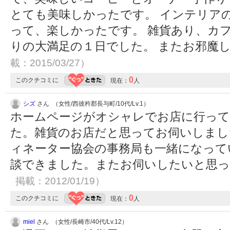
とても美味しかったです。 インテリア
って、楽しかったです。 雑貨あり、カ
りの大満足の１日でした。 またお邪魔
載：2015/03/27）
0
このクチコミに
現在：
人
シズ
さん （女性/西彼杵郡長与町/10代/Lv.1）
ホームページがオシャレでお店に行っ
た。雑貨のお店だと思ってお伺いしまし
ィネーター協会の事務局も一緒になって
談できました。またお伺いしたいと思
掲載：2012/01/19）
0
このクチコミに
現在：
人
miel
さん （女性/長崎市/40代/Lv.12）