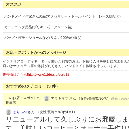
オススメ
ハンドメイド作家さんの品(アクセサリー・トールペイント・レース編など)
ガーデニング用品(ブリキ・花・グリーン苗)
バッグ・帽子・ショールなど(リネン100%の物も)
お店・スポットからのメッセージ
インテリアコーディネーターが開いた雑貨のお店。お気に入りを探しに来ません
店内はナチュラル系の雑貨がたくさん。ハンドメイド体験も行っています。
携帯版はこちら!http://www1.bbiq.jp/ecru12
おすすめのクチコミ （
9
件）
このお店・スポットの
アラキママ さん （女性/長崎市/30代）
(投稿：2008/
推薦者
まりっぺ
さん （女性/長崎市/40代/Lv.1）
リニューアルして久しぶりにお邪魔しま
て、美味しいコーヒーとオーナー手作り