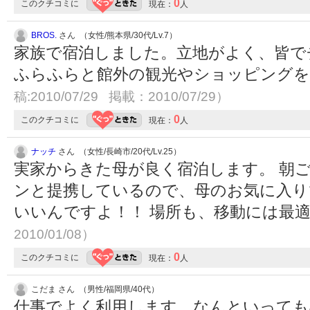
0
このクチコミに
現在：
人
BROS.
さん （女性/熊本県/30代/Lv.7）
家族で宿泊しました。立地がよく、皆で
ふらふらと館外の観光やショッピング
稿:2010/07/29 掲載：2010/07/29）
0
このクチコミに
現在：
人
ナッチ
さん （女性/長崎市/20代/Lv.25）
実家からきた母が良く宿泊します。 朝
ンと提携しているので、母のお気に入り
いいんですよ！！ 場所も、移動には最
2010/01/08）
0
このクチコミに
現在：
人
こだま さん （男性/福岡県/40代）
仕事でよく利用します、なんといっても