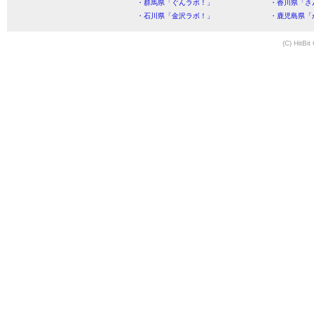
・群馬県「ぐんラボ！」
・香川県「さ
・石川県「金沢ラボ！」
・鹿児島県「
(C) HitBit