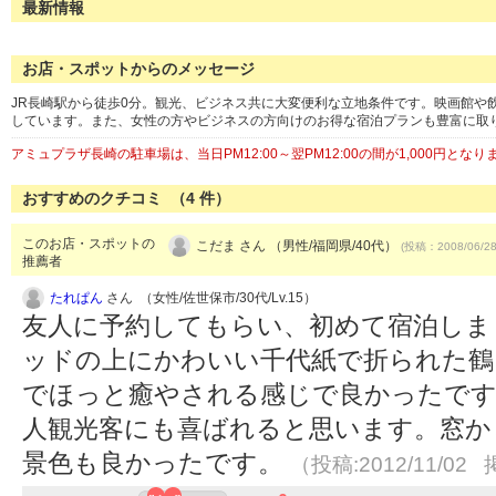
最新情報
お店・スポットからのメッセージ
JR長崎駅から徒歩0分。観光、ビジネス共に大変便利な立地条件です。映画館や
しています。また、女性の方やビジネスの方向けのお得な宿泊プランも豊富に取
アミュプラザ長崎の駐車場は、当日PM12:00～翌PM12:00の間が1,000円となり
おすすめのクチコミ （
4
件）
このお店・スポットの
こだま さん （男性/福岡県/40代）
(投稿：2008/06/2
推薦者
たれぱん
さん （女性/佐世保市/30代/Lv.15）
友人に予約してもらい、初めて宿泊しま
ッドの上にかわいい千代紙で折られた鶴
でほっと癒やされる感じで良かったです
人観光客にも喜ばれると思います。窓か
景色も良かったです。
（投稿:2012/11/02 