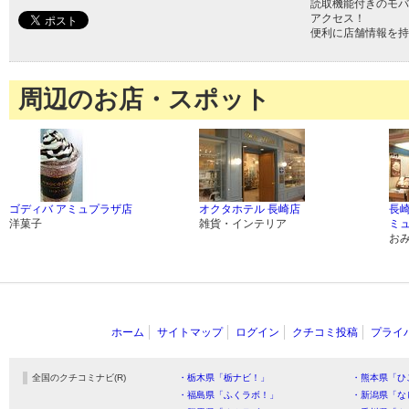
読取機能付きのモバ
アクセス！
便利に店舗情報を持
周辺のお店・スポット
ゴディバ アミュプラザ店
オクタホテル 長崎店
長崎
洋菓子
雑貨・インテリア
ミ
お
ホーム
サイトマップ
ログイン
クチコミ投稿
プライ
全国のクチコミナビ(R)
・栃木県「栃ナビ！」
・熊本県「ひ
・福島県「ふくラボ！」
・新潟県「な