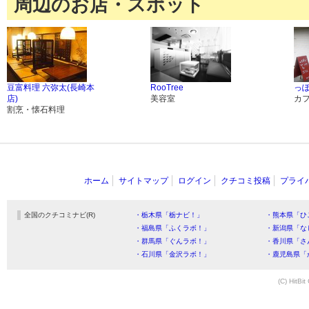
周辺のお店・スポット
豆富料理 六弥太(長崎本
RooTree
っぽ
店)
美容室
カ
割烹・懐石料理
ホーム
サイトマップ
ログイン
クチコミ投稿
プライ
全国のクチコミナビ(R)
・栃木県「栃ナビ！」
・熊本県「ひ
・福島県「ふくラボ！」
・新潟県「な
・群馬県「ぐんラボ！」
・香川県「さ
・石川県「金沢ラボ！」
・鹿児島県「
(C) HitBit