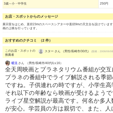
3歳～小・中学生
250円
お店・スポットからのメッセージ
展示室をはじめ、直径23mのスペースシアターや直径9mの天文台を設けていま
画の上映を行っています。
おすすめのクチコミ （
2
件）
このお店・スポットの
スター さん （男性/長崎市/30代）
(投稿：2008/06/0
推薦者
暖流
さん （男性/長崎市/40代/Lv.16）
全天周映画とプラネタリウム番組が交互
プラネの番組中でライブ解説される季節
ですね。子供連れの時ですが、小学生高
それ以下の年齢なら映画が受けるようで
ライブ星空解説が最高です。何名か多人
が安心。学芸員の方は親切で、また、人