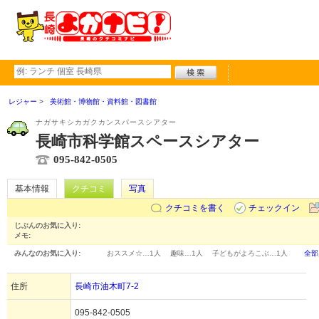
レジャー
美術館・博物館・資料館・図書館
ナガサキシカガクカンスパースシアター
長崎市科学館スペースシアター
095-842-0505
基本情報
クチコミ
写真
クチコミを書く
チェックイン
じぶんのお気に入り:
メモ:
みんなのお気に入り:
おススメ☆…
1人
趣味…
1人
子どもがよろこぶ…
1人
全部
住所
長崎市油木町7-2
095-842-0505