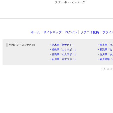
ステーキ・ハンバーグ
ホーム
サイトマップ
ログイン
クチコミ投稿
プライ
全国のクチコミナビ(R)
・栃木県「栃ナビ！」
・熊本県「ひ
・福島県「ふくラボ！」
・新潟県「な
・群馬県「ぐんラボ！」
・香川県「さ
・石川県「金沢ラボ！」
・鹿児島県「
(C) HitBit