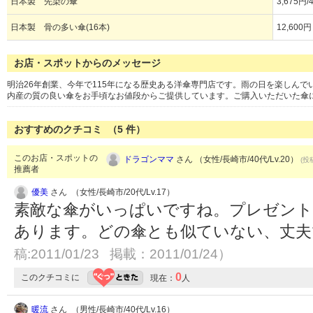
日本製 先染の傘
3,675円/
日本製 骨の多い傘(16本)
12,600
お店・スポットからのメッセージ
明治26年創業、今年で115年になる歴史ある洋傘専門店です。雨の日を楽しん
内産の質の良い傘をお手頃なお値段からご提供しています。ご購入いただいた傘
おすすめのクチコミ （
5
件）
このお店・スポットの
ドラゴンママ
さん （女性/長崎市/40代/Lv.20）
(投
推薦者
優美
さん （女性/長崎市/20代/Lv.17）
素敵な傘がいっぱいですね。プレゼン
あります。どの傘とも似ていない、丈
稿:2011/01/23 掲載：2011/01/24）
0
このクチコミに
現在：
人
暖流
さん （男性/長崎市/40代/Lv.16）