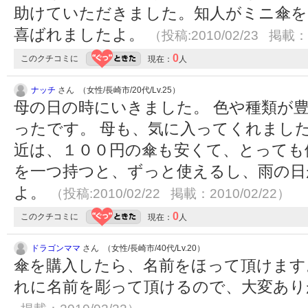
助けていただきました。知人がミニ傘を
喜ばれましたよ。
（投稿:2010/02/23 掲載：2
0
このクチコミに
現在：
人
ナッチ
さん （女性/長崎市/20代/Lv.25）
母の日の時にいきました。 色や種類が
ったです。 母も、気に入ってくれました
近は、１００円の傘も安くて、とっても
を一つ持つと、ずっと使えるし、雨の日
よ。
（投稿:2010/02/22 掲載：2010/02/22）
0
このクチコミに
現在：
人
ドラゴンママ
さん （女性/長崎市/40代/Lv.20）
傘を購入したら、名前をほって頂けます
れに名前を彫って頂けるので、大変あ