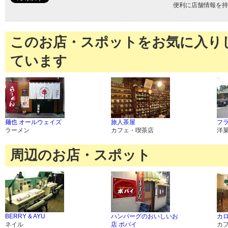
便利に店舗情報を持
このお店・スポットをお気に入り
ています
麺也 オールウェイズ
旅人茶屋
フ
ラーメン
カフェ・喫茶店
洋
周辺のお店・スポット
BERRY & AYU
ハンバーグのおいしいお
カロ
ネイル
店 ポパイ
カ