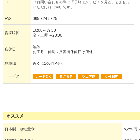
TEL
※お問い合わせの際は「長崎よかナビ！を見た」とお伝え
いただければ幸いです。
FAX
095-824-5825
10:00～19:30
営業時間
金・土曜 ～20:00
無休
店休日
お正月・仲見世八番街休館日は店休
駐車場
近くに100円Pあり
サービス
オススメ
日本製 超軽量傘
5,250円