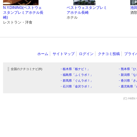
N.Y.DINING(ベストウェ
ベストウェスタンプレミ
池
スタンプレミアホテル長
アホテル長崎
酒
崎)
ホテル
レストラン・洋食
ホーム
サイトマップ
ログイン
クチコミ投稿
プライ
全国のクチコミナビ(R)
・栃木県「栃ナビ！」
・熊本県「ひ
・福島県「ふくラボ！」
・新潟県「な
・群馬県「ぐんラボ！」
・香川県「さ
・石川県「金沢ラボ！」
・鹿児島県「
(C) HitBit