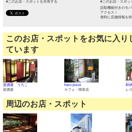
■
このお店・スポットを共有する
■
このお店・スポッ
読取機能付きのモバ
アクセス！
便利に店舗情報を持
このお店・スポットをお気に入り
ています
居酒屋 うろこ
haru pizza
和
居酒屋
カフェ・喫茶店
レ
周辺のお店・スポット