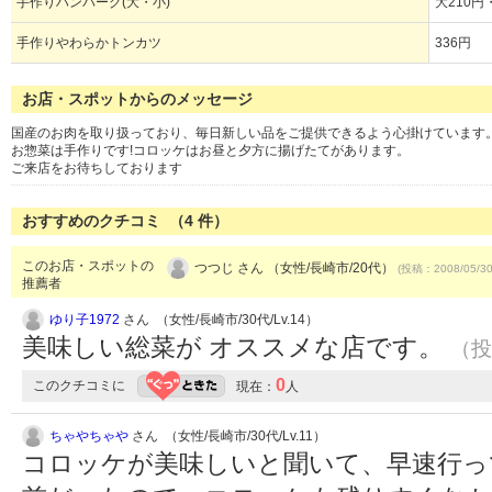
手作りハンバーグ(大・小)
大210円
手作りやわらかトンカツ
336円
お店・スポットからのメッセージ
国産のお肉を取り扱っており、毎日新しい品をご提供できるよう心掛けています
お惣菜は手作りです!コロッケはお昼と夕方に揚げたてがあります。
ご来店をお待ちしております
おすすめのクチコミ （
4
件）
このお店・スポットの
つつじ さん （女性/長崎市/20代）
(投稿：2008/05/3
推薦者
ゆり子1972
さん （女性/長崎市/30代/Lv.14）
美味しい総菜が オススメな店です。
（投稿
0
このクチコミに
現在：
人
ちゃやちゃや
さん （女性/長崎市/30代/Lv.11）
コロッケが美味しいと聞いて、早速行っ