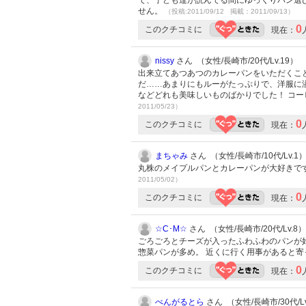
で、子ども達が読んでる間にゆっくりパン選
せん。
（投稿:2011/09/12 掲載：2011/09/13）
0
このクチコミに
現在：
nissy
さん （女性/長崎市/20代/Lv.19）
出来立てあつあつのカレーパンをいただくこと
だ……あまりにもルーがたっぷりで、洋服に溢し
などどれも美味しいものばかりでした！ コ
2011/05/23）
0
このクチコミに
現在：
まちゃみ
さん （女性/長崎市/10代/Lv.1
丸株のメイプルパンとカレーパンが大好きです～
2011/05/02）
0
このクチコミに
現在：
☆C･M☆
さん （女性/長崎市/20代/Lv.8）
ごろごろとチーズが入ったふわふわのパンが好
惣菜パンが多め。 近くに行く用事があると
0
このクチコミに
現在：
べんがるとら
さん （女性/長崎市/30代/Lv