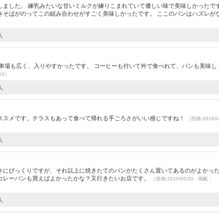
ました。 練乳みたいな甘いミルクが練りこまれていて優しい味で美味しかったです
きそばがのってこの組み合わせがすごく美味しかったです。 ここのパンはハズレが
人
車場も広く、入りやすかったです。 コーヒーも付いて外で食べれて、パンも美味し
24）
人
）
ススメです。テラスもあって食べて帰れる手ごろさがいい感じですね！
（投稿:2010/0
人
さにびっくりですが、それ以上に焼きたてのパンがたくさん置いてあるのがよかっ
カレーパンも買えばよかったかな？又行きたいお店です。
（投稿:2010/05/30 掲載：
人