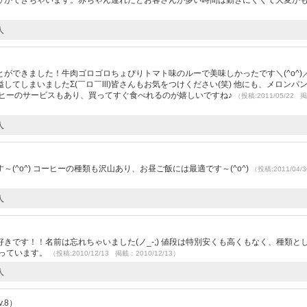
びができちゃいます。赤ちゃん連れだとお客さんが多い時間は動きにくくて大変か
人
ができました！牛肉ゴロゴロちょぴりトマト味のルーで美味しかったです＼(^o^)
てしまいましたΣ(￣ロ￣lll)皆さんもお気をつけください(笑) 他にも、メロンパ
ーヒーのサービスもあり、買ってすぐ食べれるのが嬉しいですね♪
（投稿:2011/05/22 
人
）
(^o^) コーヒーの種類も沢山あり、お昼ご飯には最適です～(^o^)
（投稿:2011/04
人
きです！！名前は忘れちゃいました(ノ_-;) 値段は特別安くも高くもなく、種類と
寄っています。
（投稿:2010/12/13 掲載：2010/12/13）
人
.8）