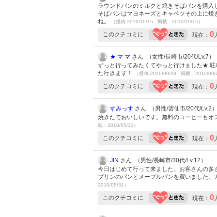
ラウンドパンのミルクと焼きそばパンを購入し
そばパンはマヨネーズとキャベツその上に焼
ね。
（投稿:2010/10/15 掲載：2010/10/15）
0
このクチコミに
現在：
★ マ マ
さん （女性/長崎市/20代/Lv.7）
ずっと行ってみたくてやっと行けました★ 駐
た行きます！
（投稿:2010/09/23 掲載：2010/09/
0
このクチコミに
現在：
すみっす
さん （男性/雲仙市/20代/Lv.2
焼きたておいしいです。無料のコーヒーもオ
載：2010/05/31）
0
このクチコミに
現在：
JIN
さん （男性/長崎市/30代/Lv.12）
今日はじめて行って来ました。お客さんの多
プリンのパンとメープルパンを買いました。
2010/05/31）
0
このクチコミに
現在：