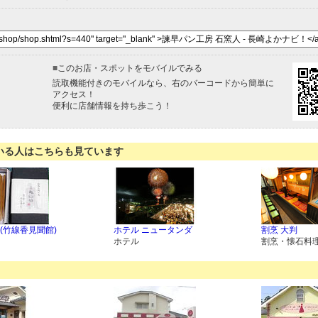
■
このお店・スポットをモバイルでみる
読取機能付きのモバイルなら、右のバーコードから簡単に
アクセス！
便利に店舗情報を持ち歩こう！
いる人はこちらも見ています
(竹線香見聞館)
ホテル ニュータンダ
割烹 大判
ホテル
割烹・懐石料