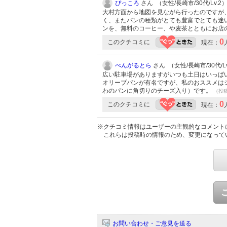
ぴっころ
さん （女性/長崎市/30代/Lv.2
大村方面から地図を見ながら行ったのですが
く、またパンの種類がとても豊富でとても迷
ンを、無料のコーヒー、や麦茶とともにお店
0
このクチコミに
現在：
べんがるとら
さん （女性/長崎市/30代/Lv
広い駐車場がありますがいつも土日はいっぱい
オリーブパンが有名ですが、私のおススメは
わのパンに角切りのチーズ入り）です。
（投稿:
0
このクチコミに
現在：
※クチコミ情報はユーザーの主観的なコメント
これらは投稿時の情報のため、変更になって
お問い合わせ・ご意見を送る