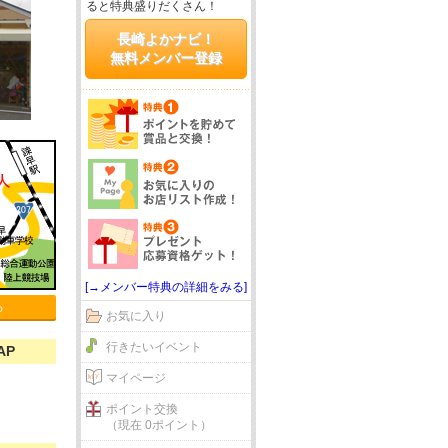
ると特典盛りだくさん！
長崎よかナビ！
無料メンバー登録
[→メンバー特典の詳細をみる]
る
お気に入り
行きたいイベント
AP
マイページ
ポイント交換
（現在 0ポイント）