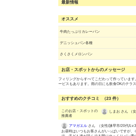
最新情報
オススメ
牛肉たっぷりカレーパン
デニッシュパン各種
さくさくメロンパン
お店・スポットからのメッセージ
フィリングからすべてこだわって作っています
ービスもあります。雨の日にも飲食OKのテラ
おすすめのクチコミ （
23
件）
このお店・スポットの
しまお さん （女
推薦者
アマガエル
さん （女性/諫早市/20代/Lv.
お昼時はいつもお客さんがいっぱいですが、