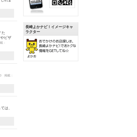
もしれま
長崎よかナビ！イメージキャ
ラクター
／た
ンやピザ
掲載：
/30 掲載：
しては、