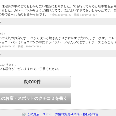
）
、住宅街の中のとてもわかりにい場所にありました。でも行ってみると駐車場も店
いました。カレーパンがちょうど揚げたてで、ほどよい辛さでおいしかったです。
の外で食べれるのも良かったです。
（投稿:2010/05/30 掲載：2010/05/31）
人
.8）
で人気のお店です。 次から次へと焼きあがりますがすぐ売れてしまいます。 カレ
ショコラパン（チョコパンの中にドライフルーツが入ってます。）チーズごろごろ
2010/04/25 掲載：2010/04/26）
人
になります。
いる場合がございますのでご了承ください。
次の10件
このお店・スポットのクチコミを書く
このお店・スポットの情報変更や閉店・移転を報告