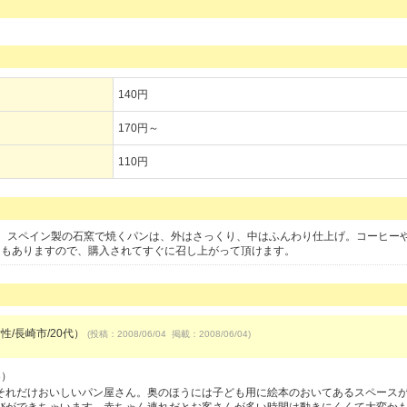
140円
170円～
110円
。スペイン製の石窯で焼くパンは、外はさっくり、中はふんわり仕上げ。コーヒー
スもありますので、購入されてすぐに召し上がって頂けます。
性/長崎市/20代）
(投稿：2008/06/04 掲載：2008/06/04)
3）
それだけおいしいパン屋さん。奥のほうには子ども用に絵本のおいてあるスペース