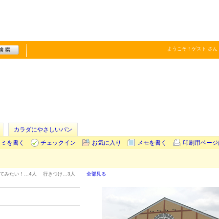
ようこそ！
ゲスト
さん
カラダにやさしいパン
コミを書く
チェックイン
お気に入り
メモを書く
印刷用ページ
てみたい！…
4人
行きつけ…
3人
全部見る