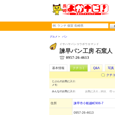
グルメ
パン
イサハヤパンコウボウカマンド
諫早パン工房 石窯人
0957-26-4613
基本情報
クチコミ
Q&A
写真
クチ
じぶんのお気に入り:
メモ:
みんなのお気に入り:
お気に入り…
10人
行っ
住所
諫早市小船越町906-7
0957-26-4613