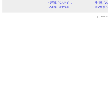
・群馬県「ぐんラボ！」
・香川県「さ
・石川県「金沢ラボ！」
・鹿児島県「
(C) HitBit