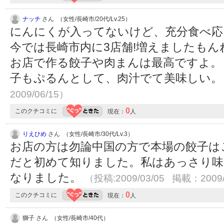
ナッチ
さん （女性/長崎市/20代/Lv.25）
にんにくが入ってないけど、充分食べ応
今では長崎市内に3店舗!増えましたもん
お店で作る餃子や肉まんは最高ですよ。
子もぷるんとして、肉汁でて美味しい
2009/06/15）
0
このクチコミに
現在：
人
りえひめ
さん （女性/長崎市/30代/Lv.3）
お店の方は勿論中国の方で本場の餃子は
だと初めて知りました。私はあっさり味
なりました。
（投稿:2009/03/05 掲載：2009/
0
このクチコミに
現在：
人
獅子 さん （女性/長崎市/40代）