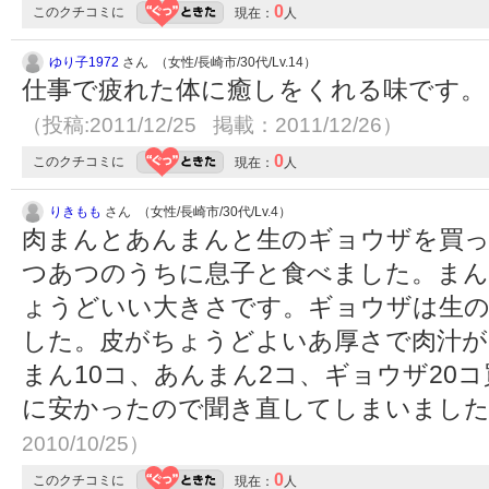
0
このクチコミに
現在：
人
ゆり子1972
さん （女性/長崎市/30代/Lv.14）
仕事で疲れた体に癒しをくれる味です。
（投稿:2011/12/25 掲載：2011/12/26）
0
このクチコミに
現在：
人
りきもも
さん （女性/長崎市/30代/Lv.4）
肉まんとあんまんと生のギョウザを買
つあつのうちに息子と食べました。ま
ょうどいい大きさです。ギョウザは生
した。皮がちょうどよいあ厚さで肉汁が
まん10コ、あんまん2コ、ギョウザ20コ
に安かったので聞き直してしまいまし
2010/10/25）
0
このクチコミに
現在：
人