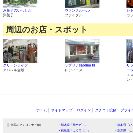
お菓子のいわした
ヴァンクルール
シ
洋菓子
ブライダル
カ
周辺のお店・スポット
グリーンライフ
サブリナsabrina ⅠⅡ
リ
アパレル全般
レディース
ージ
エ
ン
ホーム
サイトマップ
ログイン
クチコミ投稿
プライ
全国のクチコミナビ(R)
・栃木県「栃ナビ！」
・熊本県「ひ
・福島県「ふくラボ！」
・新潟県「な