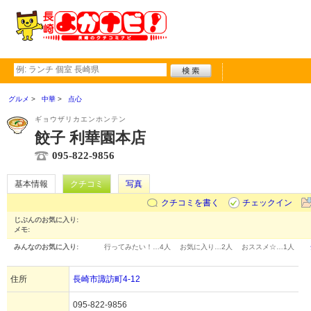
グルメ
中華
点心
ギョウザリカエンホンテン
餃子 利華園本店
095-822-9856
基本情報
クチコミ
写真
クチコミを書く
チェックイン
じぶんのお気に入り:
メモ:
みんなのお気に入り:
行ってみたい！…
4人
お気に入り…
2人
おススメ☆…
1人
住所
長崎市諏訪町4-12
095-822-9856