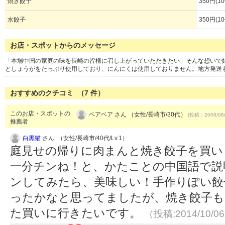
焼き餃子
350円(1
水餃子
350円(1
お店・スポットからのメッセージ
「本場中国の家庭の味を長崎の皆様に召し上がっていただきたい」そんな想いで
としょうがをたっぷり使用しており、にんにくは使用しておりません。地方発送
おすすめのクチコミ （
7
件）
このお店・スポットの
ベアベア さん （女性/長崎市/30代）
(投稿：2008/06
推薦者
白黒猫
さん （女性/長崎市/40代/Lv.1）
庭見せの帰りに肉まんと焼き餃子を買い
一分チンね！と、かたことの中国語で説
ンしてみたら、美味しい！手作りぽい餃
ったかなと思ってましたが、焼き餃子も
た買いに行きたいです。
（投稿:2014/10/0