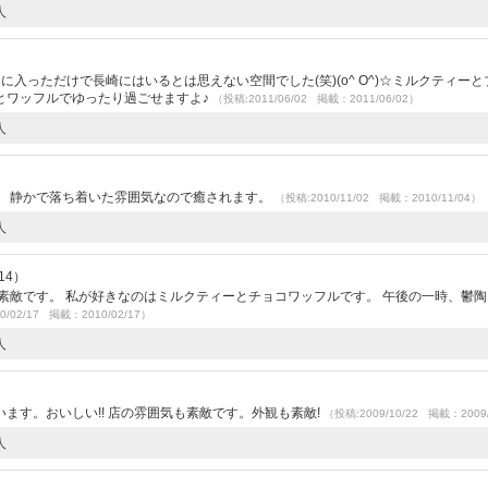
人
入っただけで長崎にはいるとは思えない空間でした(笑)(o^ O^)☆ミルクティーと
とワッフルでゆったり過ごせますよ♪
（投稿:2011/06/02 掲載：2011/06/02）
人
。 静かで落ち着いた雰囲気なので癒されます。
（投稿:2010/11/02 掲載：2010/11/04）
人
14）
素敵です。 私が好きなのはミルクティーとチョコワッフルです。 午後の一時、鬱
0/02/17 掲載：2010/02/17）
人
ます。おいしい!! 店の雰囲気も素敵です。外観も素敵!
（投稿:2009/10/22 掲載：2009/
人