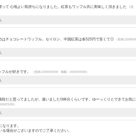
漂って 心地よい気持ちになりました。紅茶もワッフル共に美味しく頂きました
（投
人
めはチョコレートワッフル。セイロン、中国紅茶は各525円で安くて◎
（投稿:2008/0
人
ッフルが好きです。
（投稿:2008/05/09 掲載：2008/05/09）
人
値段だと思ってましたが、違いました!3杯分くらいです。ゆーっくりとできてお気
08/05/09）
人
になります。
いる場合がございますのでご了承ください。