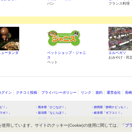
パン
フランス料理
ニュータンダ
ペットショップ・ジャニ
エルペガソ
ス
おみやげ・民
ペット
ログイン
クチコミ投稿
プライバシーポリシー
リンク
規約
運営会社
長崎
ビ！」
・熊本県「ひごなび！」
・静岡県「静岡ナビっち！」
ラボ！」
・新潟県「なじらぼ！」
・岐阜県「ギフコミ！」
ラボ！」
・香川県「さんラボ！」
・神奈川県「湘南ナビ！」
ラボ！」
・鹿児島県「かごぶら！」
・埼玉県北部地域「彩北なび
を使用しています。サイトのクッキー(Cookie)の使用に関しては、「
プ