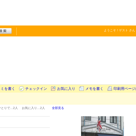
ようこそ！
ゲスト
さん
コミを書く
チェックイン
お気に入り
メモを書く
印刷用ページ
ひとりで…
2人
お気に入り…
2人
全部見る