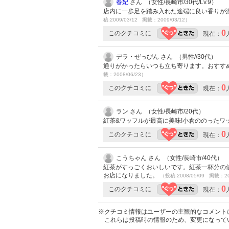
春妃
さん （女性/長崎市/30代/Lv.9）
店内に一歩足を踏み入れた途端に良い香りが
稿:2009/03/12 掲載：2009/03/12）
0
このクチコミに
現在：
デラ・ぜっぴん さん （男性//30代）
通りがかったらいつも立ち寄ります。おすす
載：2008/06/23）
0
このクチコミに
現在：
ラン さん （女性/長崎市/20代）
紅茶&ワッフルが最高に美味!小倉ののったワ
0
このクチコミに
現在：
こうちゃん さん （女性/長崎市/40代）
紅茶がすっごくおいしいです。紅茶一杯分の
お店になりました。
（投稿:2008/05/09 掲載：20
0
このクチコミに
現在：
※クチコミ情報はユーザーの主観的なコメント
これらは投稿時の情報のため、変更になって