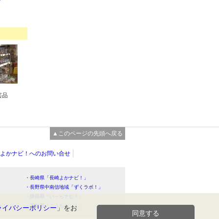
芸品
▲このページの先頭へ戻る
よかナビ！へのお問い合せ
・長崎県「長崎よかナビ！」
・長野県中南信地域「ずくラボ！」
・静岡県「い～らナビ！」
！」
・高知県「こうちドン！」
ライバシーポリシー
」をお
同意する