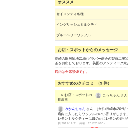
オススメ
セイロンティ各種
イングリッシュミルクティ
ブルーベリーワッフル
お店・スポットからのメッセージ
長崎の旧居留地21番(グラバー商会の製茶工場
茶をお出しております。英国のアンティーク家
店内は全席禁煙です。
おすすめのクチコミ （
9
件）
このお店・スポットの
こうちゃん さん
推薦者
みかんちゃん
さん （女性/長崎市/20代/Lv
店内に入ったらワッフルのいい香りがします
レモンミルクティーはほのかにレモンの香り
稿:2011/12/31 掲載：2012/01/06）