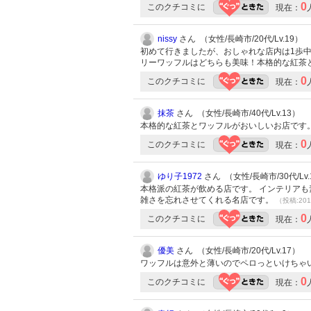
0
このクチコミに
現在：
nissy
さん （女性/長崎市/20代/Lv.19）
初めて行きましたが、おしゃれな店内は1歩中に
リーワッフルはどちらも美味！本格的な紅茶
0
このクチコミに
現在：
抹茶
さん （女性/長崎市/40代/Lv.13）
本格的な紅茶とワッフルがおいしいお店です
0
このクチコミに
現在：
ゆり子1972
さん （女性/長崎市/30代/Lv.
本格派の紅茶が飲める店です。 インテリアも
雑さを忘れさせてくれる名店です。
（投稿:201
0
このクチコミに
現在：
優美
さん （女性/長崎市/20代/Lv.17）
ワッフルは意外と薄いのでペロっといけちゃい
0
このクチコミに
現在：