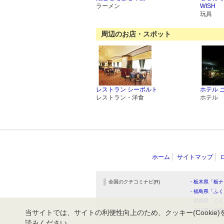
ラーメン
WISH
玩具
周辺のお店・スポット
レストラン シーボルト
ホテル 
レストラン・洋食
ホテル
ホーム
サイトマップ
全国のクチコミナビ(R)
・栃木県「栃ナ
・福島県「ふく
・群馬県「ぐん
・石川県「金沢
当サイトでは、サイトの利便性向上のため、クッキー(Cookie)
読みください。