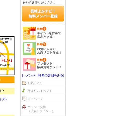
ると特典盛りだくさん！
長崎よかナビ！
無料メンバー登録
[→メンバー特典の詳細をみる]
る
お気に入り
AP
行きたいイベント
リア)
マイページ
ポイント交換
（現在 0ポイント）