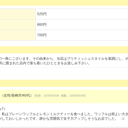
525円
660円
700円
)の一角にございます。その由来から、当店はブリティッシュスタイルを基調にし、
具に囲まれた店内で落ち着いたひとときをお楽しみ下さい。
 （女性/長崎市/40代）
(投稿：2008/05/09 掲載：2008/05/09)
.7）
。私はプレーンワッフルとレモンミルクティーを食べました。ワッフルは程よい大
がしておいしかったです。静かな雰囲気で女子力アップしそうなお店でした。
（投