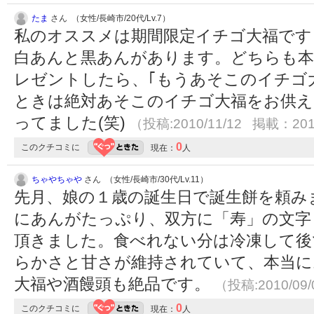
たま
さん （女性/長崎市/20代/Lv.7）
私のオススメは期間限定イチゴ大福です
白あんと黒あんがあります。どちらも本
レゼントしたら、｢もうあそこのイチゴ大
ときは絶対あそこのイチゴ大福をお供え
ってました(笑)
（投稿:2010/11/12 掲載：201
0
このクチコミに
現在：
人
ちゃやちゃや
さん （女性/長崎市/30代/Lv.11）
先月、娘の１歳の誕生日で誕生餅を頼み
にあんがたっぷり、双方に「寿」の文字
頂きました。食べれない分は冷凍して後
らかさと甘さが維持されていて、本当に
大福や酒饅頭も絶品です。
（投稿:2010/09
0
このクチコミに
現在：
人