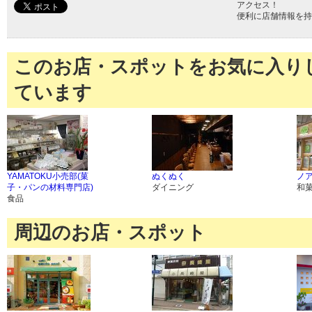
アクセス！
便利に店舗情報を持
このお店・スポットをお気に入り
ています
YAMATOKU小売部(菓
ぬくぬく
ノア
子・パンの材料専門店)
ダイニング
和
食品
周辺のお店・スポット