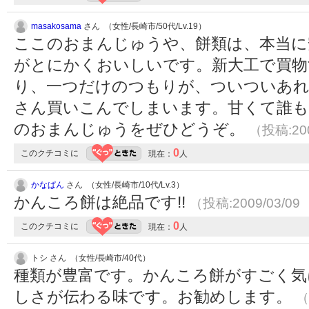
masakosama
さん （女性/長崎市/50代/Lv.19）
ここのおまんじゅうや、餅類は、本当に
がとにかくおいしいです。新大工で買物
り、一つだけのつもりが、ついついあ
さん買いこんでしまいます。甘くて誰
のおまんじゅうをぜひどうぞ。
（投稿:200
0
このクチコミに
現在：
人
かなぱん
さん （女性/長崎市/10代/Lv.3）
かんころ餅は絶品です!!
（投稿:2009/03/09
0
このクチコミに
現在：
人
トシ さん （女性/長崎市/40代）
種類が豊富です。かんころ餅がすごく気
しさが伝わる味です。お勧めします。
（