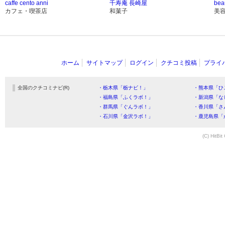
caffe cento anni
千寿庵 長崎屋
bea
カフェ・喫茶店
和菓子
美
ホーム
サイトマップ
ログイン
クチコミ投稿
プライ
全国のクチコミナビ(R)
・栃木県「栃ナビ！」
・熊本県「ひ
・福島県「ふくラボ！」
・新潟県「な
・群馬県「ぐんラボ！」
・香川県「さ
・石川県「金沢ラボ！」
・鹿児島県「
(C) HitBit