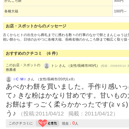
かんころ餅
500円
各種大福
100円～
お店・スポットからのメッセージ
古くからヒトの出生から葬礼までに携わる数々の行事のなかで餅とまんじゅうは
祝い餅から、日頃のおやつに各種大福、長崎名物のかんころ餅まで幅広く取り扱
おすすめのクチコミ （
6
件）
このお店・スポットの
トシ さん （女性/長崎市/40代）
(投稿：2008/05/14 
推薦者
☆C･M☆
さん （女性/長崎市/20代/Lv.8）
あべかわ餅を買いました。手作り感いっ
て♪ きな粉はかなり甘めです。甘いも
お餅はすっごく柔らかかったです(≧ｖ≦
う♪
（投稿:2011/04/12 掲載：2011/04/12）
0
このクチコミに
現在：
人