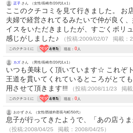
正子
さん （女性/長崎市/20代/Lv.1）
ここのクチコミを見て行きました。 お
夫婦で経営されてるみたいで仲が良く、
イスをいただきましたが、すごくボリュ
感じがしました♪
（投稿:2009/02/07 掲載：20
0
このクチコミに
現在：
人
カズ
さん （男性/長崎市/20代/Lv.1）
いつも美味しく頂いています☆ これぞ
王道を貫いてくれているところがとても
用させて頂きます!!!
（投稿:2008/11/23 掲載
0
このクチコミに
現在：
人
おかず さん （女性/西彼杵郡長与町/50代）
息子が行ってきたようで、「あの店うま
（投稿:2008/04/25 掲載：2008/04/25）