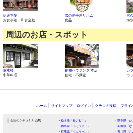
伊達本舗
雪の浦手造りハム
尻
お食事処・和食全般
食品
海
周辺のお店・スポット
伯水楼
創和ハウジング 本店
カフ
中華料理
住宅・不動産
カ
ホーム
サイトマップ
ログイン
クチコミ投稿
プライ
全国のクチコミナビ(R)
・栃木県「栃ナビ！」
・熊本県「ひ
・福島県「ふくラボ！」
・新潟県「な
・群馬県「ぐんラボ！」
・香川県「さ