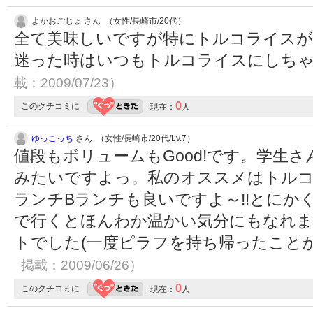
よかおごじょ さん （女性/長崎市/20代）
全て美味しいですが特にトルコライス
迷った時はいつもトルコライスにしち
載：2009/07/23）
0
このクチコミに
現在：
人
ゆっこっち
さん （女性/長崎市/20代/Lv.7）
値段もボリュームもGood!です。学生
みたいですよっ。私のオススメはトルコ
ランチBランチも良いですよ～!!とにか
で行くとほんわか温かい気分にもなれま
トでした(一度ピラフを持ち帰ったこと
掲載：2009/06/26）
0
このクチコミに
現在：
人