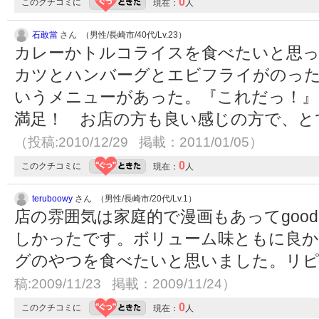
0
このクチコミに
現在：
人
石敢當
さん （男性/長崎市/40代/Lv.23）
カレーかトルコライスを食べたいと思っ
カツとハンバーグとエビフライがのっ
いうメニューがあった。『これだっ！』
満足！ お店の方も良い感じの方で、と
（投稿:2010/12/29 掲載：2011/01/05）
0
このクチコミに
現在：
人
teruboowy
さん （男性/長崎市/20代/Lv.1）
店の雰囲気は家庭的で漫画もあってgood
しかったです。ボリューム味ともに良か
グのやつを食べたいと思いました。リ
稿:2009/11/23 掲載：2009/11/24）
0
このクチコミに
現在：
人