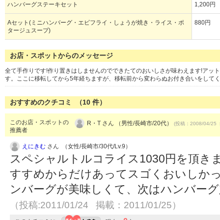
ハンバーグステーキセット
1,200円
Aセット(ミニハンバーグ・エビフライ・しょうが焼き・ライス・ポ
880円
タージュスープ)
お店・スポットからのメッセージ
全て手作りです!作り置きはしませんのでできたてのおいしさが味わえます!アッ
す。ここに移転してから5年経ちますが、移転前から変わらぬお付き合いをして
おすすめのクチコミ （
10
件）
このお店・スポットの
R・T さん （男性/長崎市/20代）
(投稿：2008/04/25 
推薦者
えにきむ
さん （女性/長崎市/30代/Lv.9）
スペシャルトルコライス1030円を頂き
すすめからだけあってスゴくおいしか
ンバーグが美味しくて、次はハンバーグ
（投稿:2011/01/24 掲載：2011/01/25）