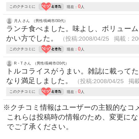
0
このクチコミに
現在：
人
月人 さん （男性/長崎市/30代）
ランチ食べました。味よし、ボリューム
かい方でした。
（投稿:2008/04/25 掲載：200
0
このクチコミに
現在：
人
R・T さん （男性/長崎市/20代）
トルコライスがうまい。雑誌に載って
なり満足しました。
（投稿:2008/04/25 掲載
0
このクチコミに
現在：
人
※クチコミ情報はユーザーの主観的なコ
これらは投稿時の情報のため、変更に
でご了承ください。