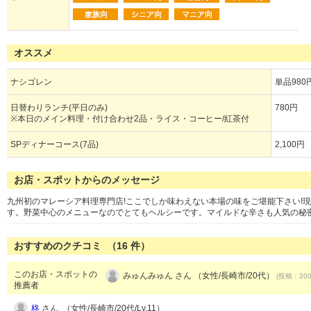
オススメ
ナシゴレン
単品980
日替わりランチ(平日のみ)
780円
※本日のメイン料理・付け合わせ2品・ライス・コーヒー/紅茶付
SPディナーコース(7品)
2,100円
お店・スポットからのメッセージ
九州初のマレーシア料理専門店!ここでしか味わえない本場の味をご堪能下さい!
す。野菜中心のメニューなのでとてもヘルシーです。マイルドな辛さも人気の秘
おすすめのクチコミ （
16
件）
このお店・スポットの
みゅんみゅん さん （女性/長崎市/20代）
(投稿：2008
推薦者
柊
さん （女性/長崎市/20代/Lv.11）