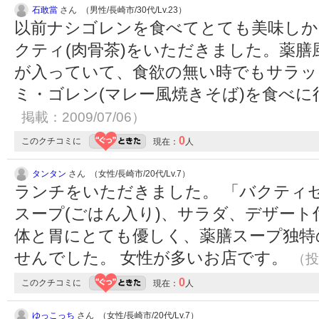
石敢當
さん （男性/長崎市/30代/Lv.23）
以前ナシゴレンを食べてとても美味しか
クティ(肉骨茶)をいただきました。薬
が入っていて、食欲の無い時でもサラッ
ミ・ゴレン(マレー風焼きそば)を食べに
掲載：2009/07/06）
0
このクチコミに
現在：
人
タンタン
さん （女性/長崎市/20代/Lv.7）
ランチをいただきました。 「バクティ
スープ(ごはん入り)、サラダ、デザート付
体と胃にとても優しく、薬膳スープ独特
せんでした。 女性が多いお店です。
（投稿
0
このクチコミに
現在：
人
ゆっこっち
さん （女性/長崎市/20代/Lv.7）