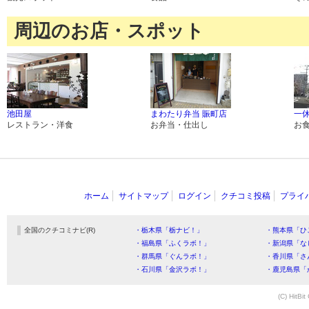
周辺のお店・スポット
池田屋
まわたり弁当 賑町店
一
レストラン・洋食
お弁当・仕出し
お
ホーム
サイトマップ
ログイン
クチコミ投稿
プライ
全国のクチコミナビ(R)
・栃木県「栃ナビ！」
・熊本県「ひ
・福島県「ふくラボ！」
・新潟県「な
・群馬県「ぐんラボ！」
・香川県「さ
・石川県「金沢ラボ！」
・鹿児島県「
(C) HitBit