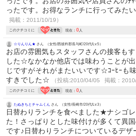
ったです。お店の雰囲気や店員さんのﾁｬ
ったです。お得なランチに行ってみた
掲載：2011/10/19）
0
このクチコミに
現在：
人
☆りんりん★
さん （女性/西彼杵郡長与町/20代/Lv.5）
お店の雰囲気もスタッフさんの接客もす
した☆なかなか他店では味わうことが出
じですがそれがまたいいです☆ｺｰﾋｰも
すきでした☆
（投稿:2010/04/05 掲載：2010/
0
このクチコミに
現在：
人
たぬきちとチャムくん
さん （女性/長崎市/20代/Lv.3）
日替わりランチを食べました★ナシゴ
た！さっぱりとした味付けが多くて異国
です♪日替わりランチについているデザ