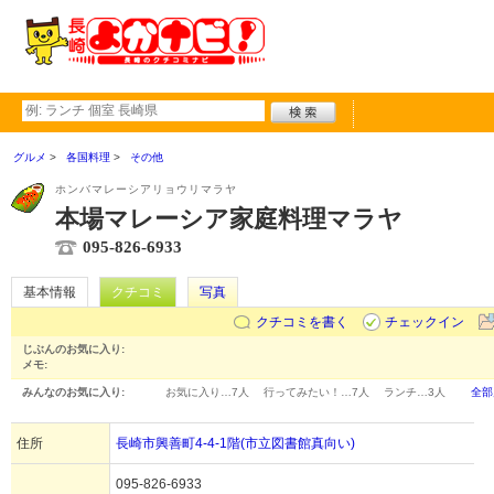
グルメ
各国料理
その他
ホンバマレーシアリョウリマラヤ
本場マレーシア家庭料理マラヤ
095-826-6933
基本情報
クチコミ
写真
クチコミを書く
チェックイン
じぶんのお気に入り:
メモ:
みんなのお気に入り:
お気に入り…
7人
行ってみたい！…
7人
ランチ…
3人
全部
住所
長崎市興善町4-4-1階(市立図書館真向い)
095-826-6933