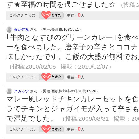
す★至福の時間を過ごせました☆
（投稿:2
0
このクチコミに
現在：
人
蒼い弾丸
さん （男性/長崎市/10代/Lv.1）
｢牛肉となすびのグリーンカレー｣を食
ーを食べました。唐辛子の辛さとココナ
味しかったです。ご飯の大盛が無料でお
（投稿:2010/02/06 掲載：2010/02/07）
0
このクチコミに
現在：
人
スカッツ
さん （男性/西彼杵郡時津町/30代/Lv.28）
マレー風レッドチキンカレーセットを食
ラでチキンとジャガイモが入って辛さも
で満足でした。
（投稿:2009/08/31 掲載：200
0
このクチコミに
現在：
人