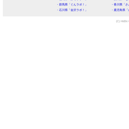
・群馬県「ぐんラボ！」
・香川県「さ
・石川県「金沢ラボ！」
・鹿児島県「
(C) HitBit