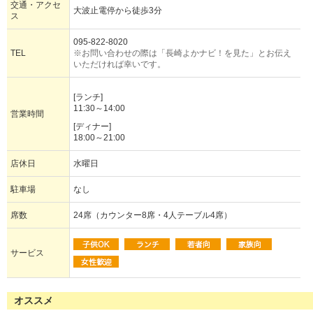
交通・アクセ
大波止電停から徒歩3分
ス
095-822-8020
TEL
※お問い合わせの際は「長崎よかナビ！を見た」とお伝え
いただければ幸いです。
[ランチ]
11:30～14:00
営業時間
[ディナー]
18:00～21:00
店休日
水曜日
駐車場
なし
席数
24席（カウンター8席・4人テーブル4席）
サービス
オススメ