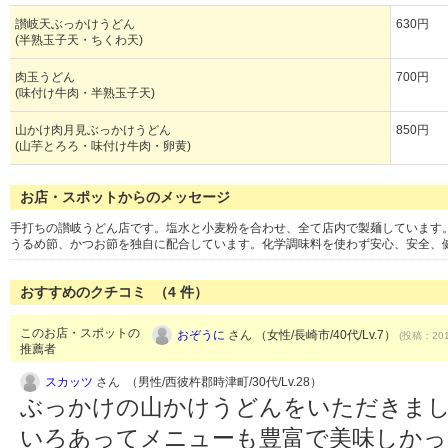
讃岐天ぶっかけうどん
630円
(半熟玉子天・ちくわ天)
肉玉うどん
700円
(味付け牛肉・半熟玉子天)
山かけ肉月見ぶっかけうどん
850円
(山芋とろろ・味付け牛肉・卵黄)
お店・スポットからのメッセージ
手打ちの讃岐うどん店です。塩水と小麦粉を合わせ、全て店内で製麺しています
うるめ節、かつお節を独自に配合しています。化学調味料を使わず安心、安全、
おすすめのクチコミ （
4
件）
このお店・スポットの
おぞうに
さん （女性/長崎市/40代/Lv.7）
(投稿：201
推薦者
スカッツ
さん （男性/西彼杵郡時津町/30代/Lv.28）
ぶっかけの山かけうどんをいただきまし
いろあってメニューも豊富で美味しか