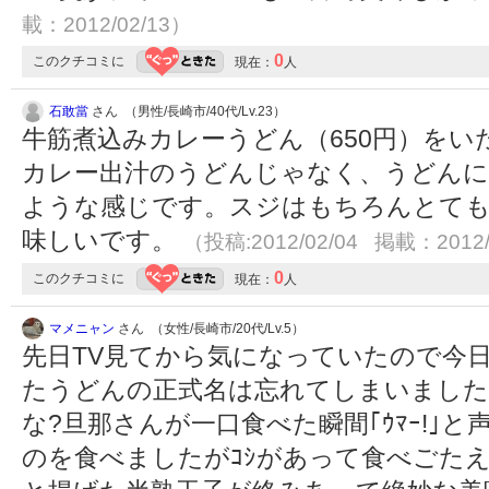
載：2012/02/13）
0
このクチコミに
現在：
人
石敢當
さん （男性/長崎市/40代/Lv.23）
牛筋煮込みカレーうどん（650円）を
カレー出汁のうどんじゃなく、うどん
ような感じです。スジはもちろんとて
味しいです。
（投稿:2012/02/04 掲載：2012/
0
このクチコミに
現在：
人
マメニャン
さん （女性/長崎市/20代/Lv.5）
先日TV見てから気になっていたので今
たうどんの正式名は忘れてしまいました
な?旦那さんが一口食べた瞬間｢ｳﾏｰ!｣
のを食べましたがｺｼがあって食べごたえ