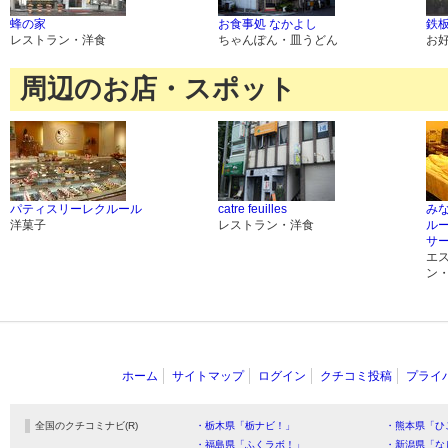
蜂の家
お食事処 なかよし
鉄板
レストラン・洋食
ちゃんぽん・皿うどん
お
周辺のお店・スポット
パティスリーレクルール
catre feuilles
み
洋菓子
レストラン・洋食
ル
サ
エ
ン
ホーム
サイトマップ
ログイン
クチコミ投稿
プライ
全国のクチコミナビ(R)
・栃木県「栃ナビ！」
・熊本県「ひ
・福島県「ふくラボ！」
・新潟県「な