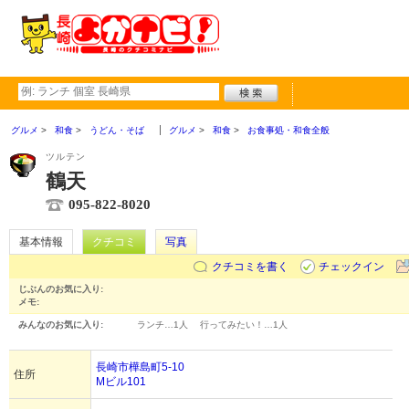
グルメ
和食
うどん・そば
グルメ
和食
お食事処・和食全般
ツルテン
鶴天
095-822-8020
基本情報
クチコミ
写真
クチコミを書く
チェックイン
じぶんのお気に入り:
メモ:
みんなのお気に入り:
ランチ…
1人
行ってみたい！…
1人
長崎市樺島町5-10
住所
Mビル101