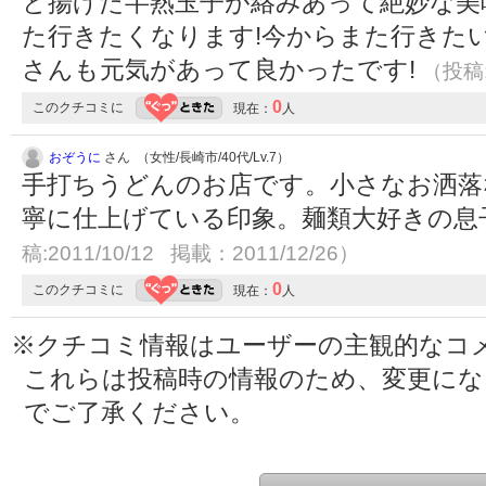
と揚げた半熟玉子が絡みあって絶妙な美
た行きたくなります!今からまた行きたい
さんも元気があって良かったです!
（投稿:
0
このクチコミに
現在：
人
おぞうに
さん （女性/長崎市/40代/Lv.7）
手打ちうどんのお店です。小さなお洒落
寧に仕上げている印象。麺類大好きの息
稿:2011/10/12 掲載：2011/12/26）
0
このクチコミに
現在：
人
※クチコミ情報はユーザーの主観的なコ
これらは投稿時の情報のため、変更に
でご了承ください。