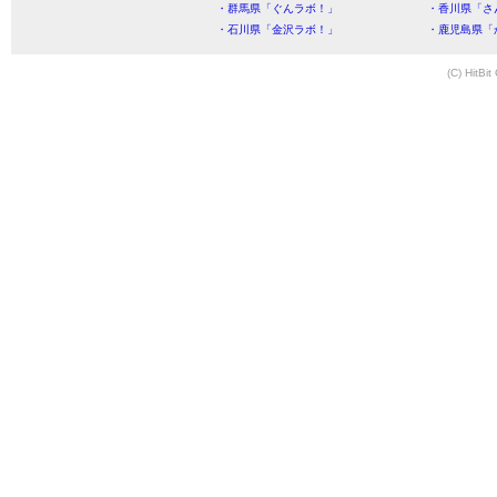
・群馬県「ぐんラボ！」
・香川県「さ
・石川県「金沢ラボ！」
・鹿児島県「
(C) HitBit