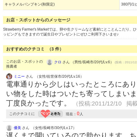
キャラメルパンプキン(秋限定)
380円/
お店・スポットからのメッセージ
Strawberry Farmer's Marketでは、卵や生クリームなど素材にとこと
ッピングもできますので誕生日やプレゼントにぜひご利用下さいませ♪
おすすめのクチコミ （
3
件）
このお店・スポットの
クロ
さん （男性/長崎市/20代/Lv.6）
(投稿：2011/12
推薦者
ミニー
さん （女性/佐世保市/20代/Lv.16）
電車通りから少しはいったところにあり
い物をした時はついたち寄ってしまいま
丁度良かったです。
（投稿:2011/12/10 掲載
0
このクチコミに
現在：
人
優美
さん （女性/長崎市/30代/Lv.17）
遅くまで開いているので助かります。ち