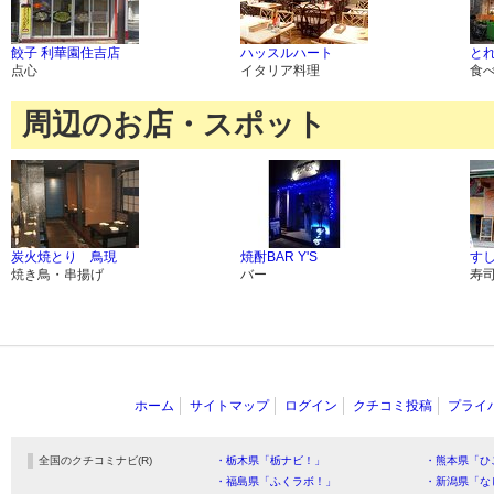
餃子 利華園住吉店
ハッスルハート
と
点心
イタリア料理
食
周辺のお店・スポット
炭火焼とり 鳥現
焼酎BAR Y'S
す
焼き鳥・串揚げ
バー
寿
ホーム
サイトマップ
ログイン
クチコミ投稿
プライ
全国のクチコミナビ(R)
・栃木県「栃ナビ！」
・熊本県「ひ
・福島県「ふくラボ！」
・新潟県「な