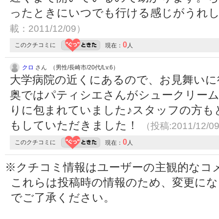
ったときにいつでも行ける感じがうれ
載：2011/12/09）
0
このクチコミに
現在：
人
クロ
さん （男性/長崎市/20代/Lv.6）
大学病院の近くにあるので、お見舞いに
奥ではパティシエさんがシュークリーム
りに包まれていました♪スタッフの方も
もしていただきました！
（投稿:2011/12/0
0
このクチコミに
現在：
人
※クチコミ情報はユーザーの主観的なコ
これらは投稿時の情報のため、変更に
でご了承ください。